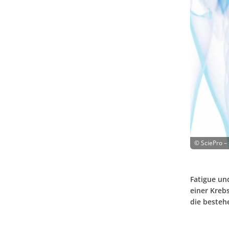
©
SciePro –
Fatigue un
einer Kreb
die besteh