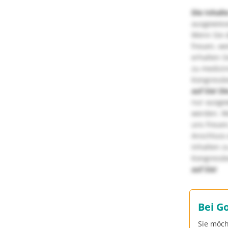
Die Inhalt
ausgewies
Wenn Sie d
freuen, we
erhalten S
zu medizi
Kongressbe
auf Sie!
Di
nur ausge
werden. We
uns freuen
Anschluss 
Inhalten z
Kongressbe
auf Sie!
Bei G
Sie möch