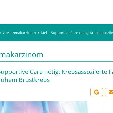
n
Mammakarzinom
Mehr Supportive Care nötig: Krebsassozii
makarzinom
upportive Care nötig: Krebsassoziierte F
rühem Brustkrebs