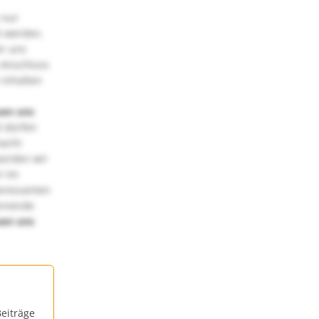
 nur
t werden.
ir uns
 Anschluss
 Inhalten
uen uns
 dürfen
macht
würden wir
! Im
teressanten
annende
uen uns
eiträge