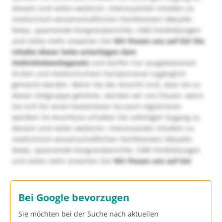
diesem und vielen weiteren, interessanten Inhalten zu
medizinisch-wissenschaftlichen Fachthemen! Aktuelle
News, spannende Kongressberichte, CME-Fortbildungen
und vieles mehr erwarten Sie!
Wir freuen uns auf Sie!
Die
Inhalte dieser Seite unterliegen dem
Heilmittelwerbegesetz
und dürfen nur ausgewiesenen
Ärzten und medizinischem Fachpersonal zugänglich
gemacht werden. Wenn Sie der Ansicht sind, dass Sie zu
dieser Zielgruppe gehören, würden wir uns freuen, wenn
Sie sich für einen kostenlosen Account registrieren
würden! Im Anschluss erhalten Sie sofortigen Zugang zu
diesem und vielen weiteren, interessanten Inhalten zu
medizinisch-wissenschaftlichen Fachthemen! Aktuelle
News, spannende Kongressberichte, CME-Fortbildungen
und vieles mehr erwarten Sie!
Wir freuen uns auf Sie!
Bei Google bevorzugen
Sie möchten bei der Suche nach aktuellen