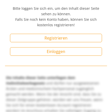
Bitte loggen Sie sich ein, um den Inhalt dieser Seite
sehen zu können.
Falls Sie noch kein Konto haben, können Sie sich
kostenlos registrieren!
Registrieren
Einloggen
Die Inhalte dieser Seite unterliegen dem
Heilmittelwerbegesetz
und dürfen nur ausgewiesenen
Ärzten und medizinischem Fachpersonal zugänglich
gemacht werden. Wenn Sie der Ansicht sind, dass Sie zu
dieser Zielgruppe gehören, würden wir uns freuen, wenn
Sie sich für einen kostenlosen Account registrieren
würden! Im Anschluss erhalten Sie sofortigen Zugang zu