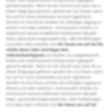
Ärzten und medizinischem Fachpersonal zugänglich
gemacht werden. Wenn Sie der Ansicht sind, dass Sie zu
dieser Zielgruppe gehören, würden wir uns freuen, wenn
Sie sich für einen kostenlosen Account registrieren
würden! Im Anschluss erhalten Sie sofortigen Zugang zu
diesem und vielen weiteren, interessanten Inhalten zu
medizinisch-wissenschaftlichen Fachthemen! Aktuelle
News, spannende Kongressberichte, CME-Fortbildungen
und vieles mehr erwarten Sie!
Wir freuen uns auf Sie!
Die
Inhalte dieser Seite unterliegen dem
Heilmittelwerbegesetz
und dürfen nur ausgewiesenen
Ärzten und medizinischem Fachpersonal zugänglich
gemacht werden. Wenn Sie der Ansicht sind, dass Sie zu
dieser Zielgruppe gehören, würden wir uns freuen, wenn
Sie sich für einen kostenlosen Account registrieren
würden! Im Anschluss erhalten Sie sofortigen Zugang zu
diesem und vielen weiteren, interessanten Inhalten zu
medizinisch-wissenschaftlichen Fachthemen! Aktuelle
News, spannende Kongressberichte, CME-Fortbildungen
und vieles mehr erwarten Sie!
Wir freuen uns auf Sie!