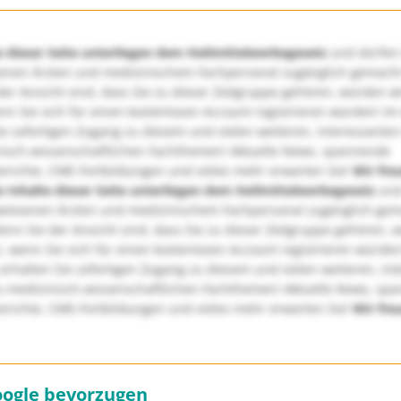
e dieser Seite unterliegen dem Heilmittelwerbegesetz
und dürfen
enen Ärzten und medizinischem Fachpersonal zugänglich gemach
er Ansicht sind, dass Sie zu dieser Zielgruppe gehören, würden w
nn Sie sich für einen kostenlosen Account registrieren würden! Im
ie sofortigen Zugang zu diesem und vielen weiteren, interessanten
nisch-wissenschaftlichen Fachthemen! Aktuelle News, spannende
richte, CME-Fortbildungen und vieles mehr erwarten Sie!
Wir fre
e Inhalte dieser Seite unterliegen dem Heilmittelwerbegesetz
und
wiesenen Ärzten und medizinischem Fachpersonal zugänglich ge
nn Sie der Ansicht sind, dass Sie zu dieser Zielgruppe gehören, 
, wenn Sie sich für einen kostenlosen Account registrieren würden
erhalten Sie sofortigen Zugang zu diesem und vielen weiteren, in
u medizinisch-wissenschaftlichen Fachthemen! Aktuelle News, sp
richte, CME-Fortbildungen und vieles mehr erwarten Sie!
Wir fre
oogle bevorzugen