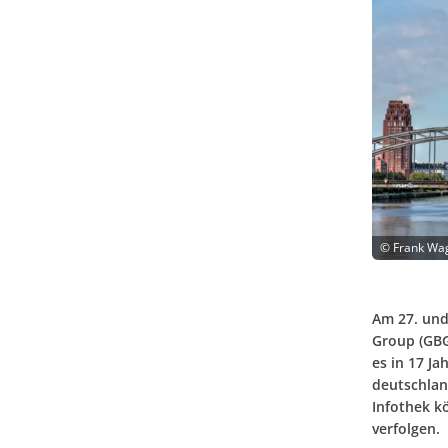
©
Frank Wa
Am 27. und
Group (GBG
es in 17 J
deutschlan
Infothek k
verfolgen.