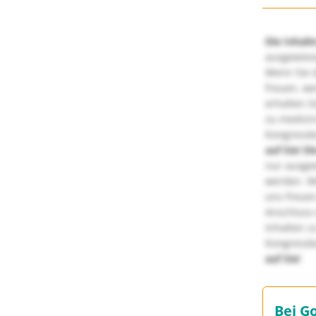
Die Inhalt
ausgewies
Wenn Sie d
freuen, we
erhalten S
zu medizi
Kongressbe
auf Sie!
Di
nur ausge
werden. We
uns freuen
Anschluss 
Inhalten z
Kongressbe
auf Sie!
Bei G