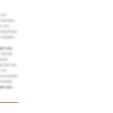
 nur
t werden.
ir uns
 Anschluss
 Inhalten
uen uns
 dürfen
macht
würden wir
! Im
teressanten
annende
uen uns