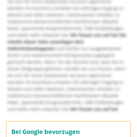
Sie sich für einen kostenlosen Account registrieren
würden! Im Anschluss erhalten Sie sofortigen Zugang zu
diesem und vielen weiteren, interessanten Inhalten zu
medizinisch-wissenschaftlichen Fachthemen! Aktuelle
News, spannende Kongressberichte, CME-Fortbildungen
und vieles mehr erwarten Sie!
Wir freuen uns auf Sie!
Die
Inhalte dieser Seite unterliegen dem
Heilmittelwerbegesetz
und dürfen nur ausgewiesenen
Ärzten und medizinischem Fachpersonal zugänglich
gemacht werden. Wenn Sie der Ansicht sind, dass Sie zu
dieser Zielgruppe gehören, würden wir uns freuen, wenn
Sie sich für einen kostenlosen Account registrieren
würden! Im Anschluss erhalten Sie sofortigen Zugang zu
diesem und vielen weiteren, interessanten Inhalten zu
medizinisch-wissenschaftlichen Fachthemen! Aktuelle
News, spannende Kongressberichte, CME-Fortbildungen
und vieles mehr erwarten Sie!
Wir freuen uns auf Sie!
Bei Google bevorzugen