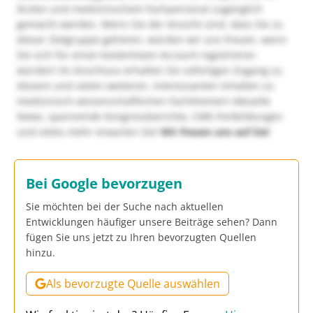
Ärzten und medizinischem Fachpersonal zugänglich
gemacht werden. Wenn Sie der Ansicht sind, dass Sie zu
dieser Zielgruppe gehören, würden wir uns freuen, wenn
Sie sich für einen kostenlosen Account registrieren
würden! Im Anschluss erhalten Sie sofortigen Zugang zu
diesem und vielen weiteren, interessanten Inhalten zu
medizinisch-wissenschaftlichen Fachthemen! Aktuelle
News, spannende Kongressberichte, CME-Fortbildungen
und vieles mehr erwarten Sie!
Wir freuen uns auf Sie!
Bei Google bevorzugen
Sie möchten bei der Suche nach aktuellen
Entwicklungen häufiger unsere Beiträge sehen? Dann
fügen Sie uns jetzt zu Ihren bevorzugten Quellen
hinzu.
Als bevorzugte Quelle auswählen