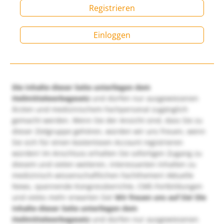
Registrieren
Einloggen
Die Inhalte dieser Seite unterliegen dem
Heilmittelwerbegesetz
und dürfen nur ausgewiesenen
Ärzten und medizinischem Fachpersonal zugänglich
gemacht werden. Wenn Sie der Ansicht sind, dass Sie zu
dieser Zielgruppe gehören, würden wir uns freuen, wenn
Sie sich für einen kostenlosen Account registrieren
würden! Im Anschluss erhalten Sie sofortigen Zugang zu
diesem und vielen weiteren, interessanten Inhalten zu
medizinisch-wissenschaftlichen Fachthemen! Aktuelle
News, spannende Kongressberichte, CME-Fortbildungen
und vieles mehr erwarten Sie!
Wir freuen uns auf Sie!
Die
Inhalte dieser Seite unterliegen dem
Heilmittelwerbegesetz
und dürfen nur ausgewiesenen