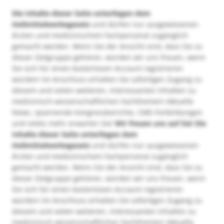
Die Inhalte dieser Seite unterliegen dem
Heilmittelwerbegesetz
und dürfen nur ausgewiesenen
Ärzten und medizinischem Fachpersonal zugänglich
gemacht werden. Wenn Sie der Ansicht sind, dass Sie zu
dieser Zielgruppe gehören, würden wir uns freuen, wenn
Sie sich für einen kostenlosen Account registrieren
würden! Im Anschluss erhalten Sie sofortigen Zugang zu
diesem und vielen weiteren, interessanten Inhalten zu
medizinisch-wissenschaftlichen Fachthemen! Aktuelle
News, spannende Kongressberichte, CME-Fortbildungen
und vieles mehr erwarten Sie!
Wir freuen uns auf Sie!
Die
Inhalte dieser Seite unterliegen dem
Heilmittelwerbegesetz
und dürfen nur ausgewiesenen
Ärzten und medizinischem Fachpersonal zugänglich
gemacht werden. Wenn Sie der Ansicht sind, dass Sie zu
dieser Zielgruppe gehören, würden wir uns freuen, wenn
Sie sich für einen kostenlosen Account registrieren
würden! Im Anschluss erhalten Sie sofortigen Zugang zu
diesem und vielen weiteren, interessanten Inhalten zu
medizinisch-wissenschaftlichen Fachthemen! Aktuelle