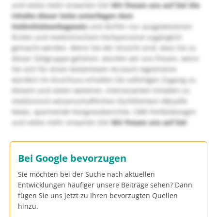
und vieles mehr erwarten Sie!
Wir freuen uns auf Sie!
Die
Inhalte dieser Seite unterliegen dem
Heilmittelwerbegesetz
und dürfen nur ausgewiesenen
Ärzten und medizinischem Fachpersonal zugänglich
gemacht werden. Wenn Sie der Ansicht sind, dass Sie zu
dieser Zielgruppe gehören, würden wir uns freuen, wenn
Sie sich für einen kostenlosen Account registrieren
würden! Im Anschluss erhalten Sie sofortigen Zugang zu
diesem und vielen weiteren, interessanten Inhalten zu
medizinisch-wissenschaftlichen Fachthemen! Aktuelle
News, spannende Kongressberichte, CME-Fortbildungen
und vieles mehr erwarten Sie!
Wir freuen uns auf Sie!
Bei Google bevorzugen
Sie möchten bei der Suche nach aktuellen
Entwicklungen häufiger unsere Beiträge sehen? Dann
fügen Sie uns jetzt zu Ihren bevorzugten Quellen
hinzu.