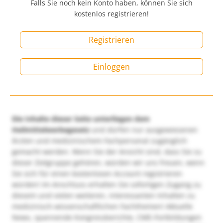
Falls Sie noch kein Konto haben, können Sie sich
kostenlos registrieren!
Registrieren
Einloggen
Die Inhalte dieser Seite unterliegen dem
Heilmittelwerbegesetz
und dürfen nur ausgewiesenen
Ärzten und medizinischem Fachpersonal zugänglich
gemacht werden. Wenn Sie der Ansicht sind, dass Sie zu
dieser Zielgruppe gehören, würden wir uns freuen, wenn
Sie sich für einen kostenlosen Account registrieren
würden! Im Anschluss erhalten Sie sofortigen Zugang zu
diesem und vielen weiteren, interessanten Inhalten zu
medizinisch-wissenschaftlichen Fachthemen! Aktuelle
News, spannende Kongressberichte, CME-Fortbildungen