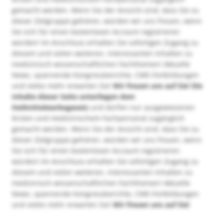
gemacht werden. Wenn Sie der Ansicht sind, dass Sie zu
dieser Zielgruppe gehören, würden wir uns freuen, wenn
Sie sich für einen kostenlosen Account registrieren
würden! Im Anschluss erhalten Sie sofortigen Zugang zu
diesem und vielen weiteren, interessanten Inhalten zu
medizinisch-wissenschaftlichen Fachthemen! Aktuelle
News, spannende Kongressberichte, CME-Fortbildungen
und vieles mehr erwarten Sie!
Wir freuen uns auf Sie!
Die
Inhalte dieser Seite unterliegen dem
Heilmittelwerbegesetz
und dürfen nur ausgewiesenen
Ärzten und medizinischem Fachpersonal zugänglich
gemacht werden. Wenn Sie der Ansicht sind, dass Sie zu
dieser Zielgruppe gehören, würden wir uns freuen, wenn
Sie sich für einen kostenlosen Account registrieren
würden! Im Anschluss erhalten Sie sofortigen Zugang zu
diesem und vielen weiteren, interessanten Inhalten zu
medizinisch-wissenschaftlichen Fachthemen! Aktuelle
News, spannende Kongressberichte, CME-Fortbildungen
und vieles mehr erwarten Sie!
Wir freuen uns auf Sie!