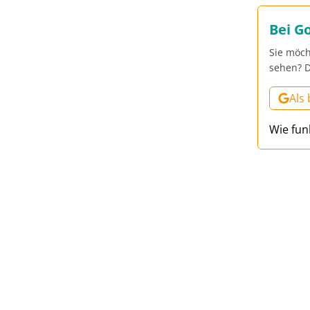
Bei G
Sie möch
sehen? D
Als
Wie fun