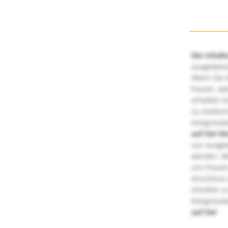
Die Inhalt
ausgewies
Wenn Sie d
freuen, we
erhalten S
zu medizi
Kongressbe
auf Sie!
Di
nur ausge
werden. We
uns freuen
Anschluss 
Inhalten z
Kongressbe
auf Sie!