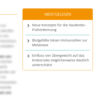
MEISTGELESEN
Neue Konzepte für die Hautkrebs-
 nur
Früherkennung
t werden.
ir uns
Blutgefäße lotsen Immunzellen zur
 Anschluss
Metastase
 Inhalten
Einfluss von Übergewicht auf das
uen uns
Krebsrisiko möglicherweise deutlich
 dürfen
unterschätzt
macht
würden wir
! Im
teressanten
annende
uen uns