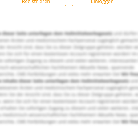
Registrieren
Einloggen
e dieser Seite unterliegen dem Heilmittelwerbegesetz
und dürfen
enen Ärzten und medizinischem Fachpersonal zugänglich gemach
er Ansicht sind, dass Sie zu dieser Zielgruppe gehören, würden w
nn Sie sich für einen kostenlosen Account registrieren würden! Im
ie sofortigen Zugang zu diesem und vielen weiteren, interessanten
nisch-wissenschaftlichen Fachthemen! Aktuelle News, spannende
richte, CME-Fortbildungen und vieles mehr erwarten Sie!
Wir fre
e Inhalte dieser Seite unterliegen dem Heilmittelwerbegesetz
und
wiesenen Ärzten und medizinischem Fachpersonal zugänglich ge
nn Sie der Ansicht sind, dass Sie zu dieser Zielgruppe gehören, 
, wenn Sie sich für einen kostenlosen Account registrieren würden
erhalten Sie sofortigen Zugang zu diesem und vielen weiteren, in
u medizinisch-wissenschaftlichen Fachthemen! Aktuelle News, sp
richte, CME-Fortbildungen und vieles mehr erwarten Sie!
Wir fre