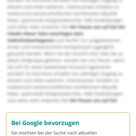
würden! Im Anschluss erhalten Sie sofortigen Zugang zu
diesem und vielen weiteren, interessanten Inhalten zu
medizinisch-wissenschaftlichen Fachthemen! Aktuelle
News, spannende Kongressberichte, CME-Fortbildungen
und vieles mehr erwarten Sie!
Wir freuen uns auf Sie!
Die
Inhalte dieser Seite unterliegen dem
Heilmittelwerbegesetz
und dürfen nur ausgewiesenen
Ärzten und medizinischem Fachpersonal zugänglich
gemacht werden. Wenn Sie der Ansicht sind, dass Sie zu
dieser Zielgruppe gehören, würden wir uns freuen, wenn
Sie sich für einen kostenlosen Account registrieren
würden! Im Anschluss erhalten Sie sofortigen Zugang zu
diesem und vielen weiteren, interessanten Inhalten zu
medizinisch-wissenschaftlichen Fachthemen! Aktuelle
News, spannende Kongressberichte, CME-Fortbildungen
und vieles mehr erwarten Sie!
Wir freuen uns auf Sie!
Bei Google bevorzugen
Sie möchten bei der Suche nach aktuellen