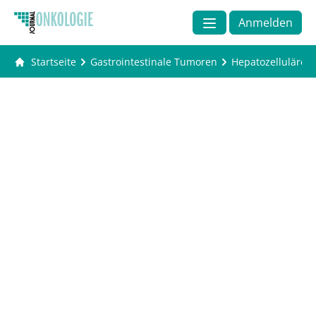
Anmelden
Startseite
Gastrointestinale Tumoren
Hepatozelluläres