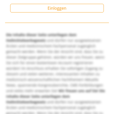
Einloggen
Die Inhalte dieser Seite unterliegen dem
Heilmittelwerbegesetz
und dürfen nur ausgewiesenen
Ärzten und medizinischem Fachpersonal zugänglich
gemacht werden. Wenn Sie der Ansicht sind, dass Sie zu
dieser Zielgruppe gehören, würden wir uns freuen, wenn
Sie sich für einen kostenlosen Account registrieren
würden! Im Anschluss erhalten Sie sofortigen Zugang zu
diesem und vielen weiteren, interessanten Inhalten zu
medizinisch-wissenschaftlichen Fachthemen! Aktuelle
News, spannende Kongressberichte, CME-Fortbildungen
und vieles mehr erwarten Sie!
Wir freuen uns auf Sie!
Die
Inhalte dieser Seite unterliegen dem
Heilmittelwerbegesetz
und dürfen nur ausgewiesenen
Ärzten und medizinischem Fachpersonal zugänglich
gemacht werden. Wenn Sie der Ansicht sind, dass Sie zu