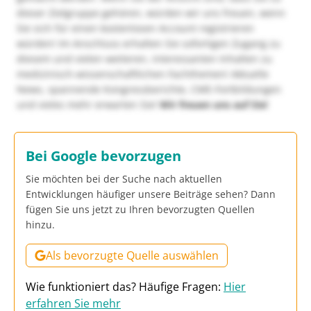
dieser Zielgruppe gehören, würden wir uns freuen, wenn
Sie sich für einen kostenlosen Account registrieren
würden! Im Anschluss erhalten Sie sofortigen Zugang zu
diesem und vielen weiteren, interessanten Inhalten zu
medizinisch-wissenschaftlichen Fachthemen! Aktuelle
News, spannende Kongressberichte, CME-Fortbildungen
und vieles mehr erwarten Sie!
Wir freuen uns auf Sie!
Bei Google bevorzugen
Sie möchten bei der Suche nach aktuellen
Entwicklungen häufiger unsere Beiträge sehen? Dann
fügen Sie uns jetzt zu Ihren bevorzugten Quellen
hinzu.
Als bevorzugte Quelle auswählen
Wie funktioniert das? Häufige Fragen:
Hier
erfahren Sie mehr