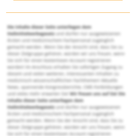
Die Inhalte dieser Seite unterliegen dem
Heilmittelwerbegesetz
und dürfen nur ausgewiesenen
Ärzten und medizinischem Fachpersonal zugänglich
gemacht werden. Wenn Sie der Ansicht sind, dass Sie zu
dieser Zielgruppe gehören, würden wir uns freuen, wenn
Sie sich für einen kostenlosen Account registrieren
würden! Im Anschluss erhalten Sie sofortigen Zugang zu
diesem und vielen weiteren, interessanten Inhalten zu
medizinisch-wissenschaftlichen Fachthemen! Aktuelle
News, spannende Kongressberichte, CME-Fortbildungen
und vieles mehr erwarten Sie!
Wir freuen uns auf Sie!
Die
Inhalte dieser Seite unterliegen dem
Heilmittelwerbegesetz
und dürfen nur ausgewiesenen
Ärzten und medizinischem Fachpersonal zugänglich
gemacht werden. Wenn Sie der Ansicht sind, dass Sie zu
dieser Zielgruppe gehören, würden wir uns freuen, wenn
Sie sich für einen kostenlosen Account registrieren