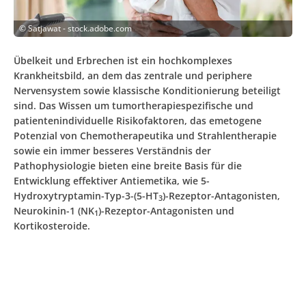
©
Satjawat - stock.adobe.com
Übelkeit und Erbrechen ist ein hochkomplexes
Krankheitsbild, an dem das zentrale und periphere
Nervensystem sowie klassische Konditionierung beteiligt
sind. Das Wissen um tumortherapiespezifische und
patientenindividuelle Risikofaktoren, das emetogene
Potenzial von Chemotherapeutika und Strahlentherapie
sowie ein immer besseres Verständnis der
Pathophysiologie bieten eine breite Basis für die
Entwicklung effektiver Antiemetika, wie 5-
Hydroxytryptamin-Typ-3-(5-HT
)-Rezeptor-Antagonisten,
3
Neurokinin-1 (NK
)-Rezeptor-Antagonisten und
1
Kortikosteroide.