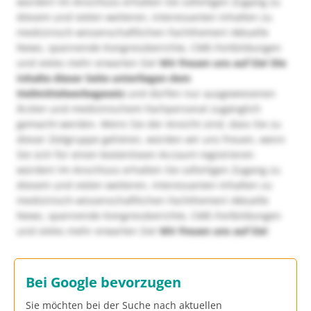
würden! Im Anschluss erhalten Sie sofortigen Zugang zu
diesem und vielen weiteren, interessanten Inhalten zu
medizinisch-wissenschaftlichen Fachthemen! Aktuelle
News, spannende Kongressberichte, CME-Fortbildungen
und vieles mehr erwarten Sie!
Wir freuen uns auf Sie!
Die
Inhalte dieser Seite unterliegen dem
Heilmittelwerbegesetz
und dürfen nur ausgewiesenen
Ärzten und medizinischem Fachpersonal zugänglich
gemacht werden. Wenn Sie der Ansicht sind, dass Sie zu
dieser Zielgruppe gehören, würden wir uns freuen, wenn
Sie sich für einen kostenlosen Account registrieren
würden! Im Anschluss erhalten Sie sofortigen Zugang zu
diesem und vielen weiteren, interessanten Inhalten zu
medizinisch-wissenschaftlichen Fachthemen! Aktuelle
News, spannende Kongressberichte, CME-Fortbildungen
und vieles mehr erwarten Sie!
Wir freuen uns auf Sie!
Bei Google bevorzugen
Sie möchten bei der Suche nach aktuellen