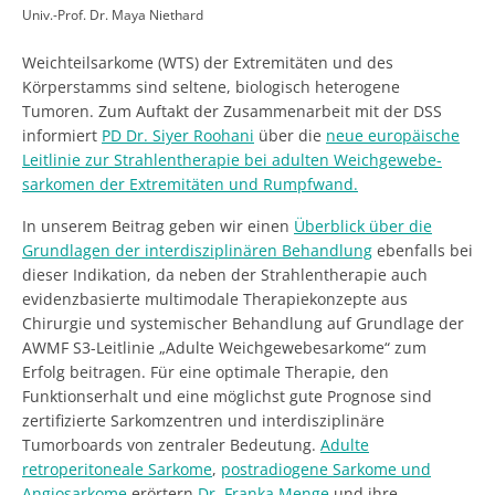
Univ.-Prof. Dr. Maya Niethard
Weichteilsarkome (WTS) der Extremitäten und des
Körperstamms sind seltene, biologisch heterogene
Tumoren. Zum Auftakt der Zusammenarbeit mit der DSS
informiert
PD Dr. Siyer Roohani
über die
neue europäische
Leitlinie zur Strahlentherapie bei adulten Weichgewebe­
sarkomen der Extremitäten und Rumpfwand.
In unserem Beitrag geben wir einen
Überblick über die
Grundlagen der interdisziplinären Behandlung
ebenfalls bei
dieser Indikation, da neben der Strahlentherapie auch
evidenzbasierte multimodale Therapiekonzepte aus
Chirurgie und systemischer Behandlung auf Grundlage der
AWMF S3-Leitlinie „Adulte Weichgewebesarkome“ zum
Erfolg beitragen. Für eine optimale Therapie, den
Funktionserhalt und eine möglichst gute Prognose sind
zertifizierte Sarkomzentren und interdisziplinäre
Tumorboards von zentraler Bedeutung.
Adulte
retroperitoneale Sarkome
,
postradiogene Sarkome und
Angiosarkome
erörtern
Dr. Franka Menge
und ihre