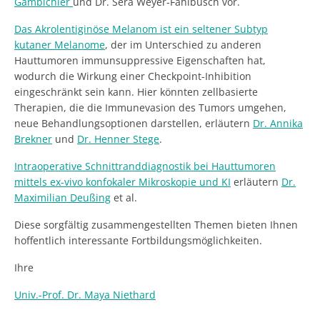
Gambichler
und Dr. Sera Weyer-Fahlbusch vor.
Das Akrolentiginöse Melanom ist ein seltener Subtyp
kutaner Melanome
, der im Unterschied zu anderen
Hauttumoren immunsuppressive Eigenschaften hat,
wodurch die Wirkung einer Checkpoint-Inhibition
eingeschränkt sein kann. Hier könnten zellbasierte
Therapien, die die Immunevasion des Tumors umgehen,
neue Behandlungsoptionen darstellen, erläutern
Dr. Annika
Brekner
und
Dr. Henner Stege
.
Intraoperative Schnittranddiagnostik bei Hauttumoren
mittels ex-vivo konfokaler Mikroskopie und KI
erläutern
Dr.
Maximilian Deußing
et al.
Diese sorgfältig zusammengestellten Themen bieten Ihnen
hoffentlich interessante Fortbildungsmöglichkeiten.
Ihre
Univ.-Prof. Dr. Maya Niethard