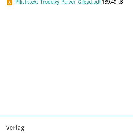
Pflichttext_Trodelvy_Pulver_Gilead.pdf
139.48 kB
Verlag