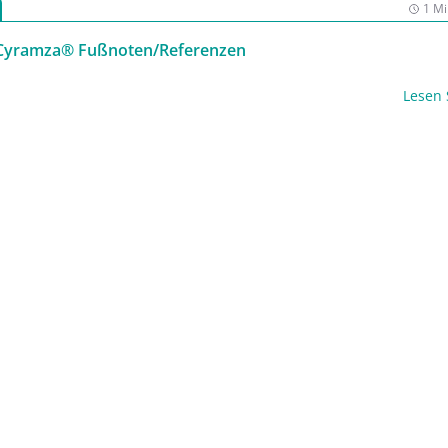
1 Mi
– Cyramza® Fußnoten/Referenzen
Lesen