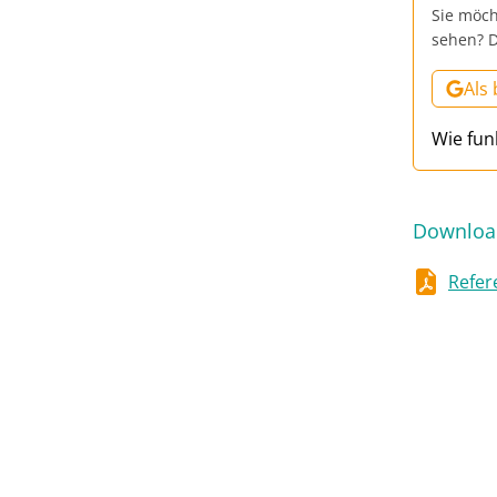
Sie möch
sehen? D
Als
Wie fun
Downloa
Refer