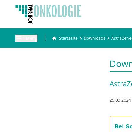
Menü
Startseite
Downloads
AstraZenec
Down
AstraZ
25.03.2024
Bei G