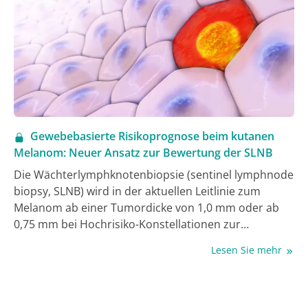
Gewebebasierte Risikoprognose beim kutanen
Melanom: Neuer Ansatz zur Bewertung der SLNB
Die Wächterlymphknotenbiopsie (sentinel lymphnode
biopsy, SLNB) wird in der aktuellen Leitlinie zum
Melanom ab einer Tumordicke von 1,0 mm oder ab
0,75 mm bei Hochrisiko-Konstellationen zur
Ausbreitungsdiagnostik empfohlen. Trotz des
Lesen Sie mehr
diagnostischen Werts der SLNB zeigen Studien, dass
bei korrekt indizierten Patient:innen die
Wahrscheinlichkeit für einen Befall mit Tumorzellen
unter 20% liegt, besonders bei dünnen Melanomen.