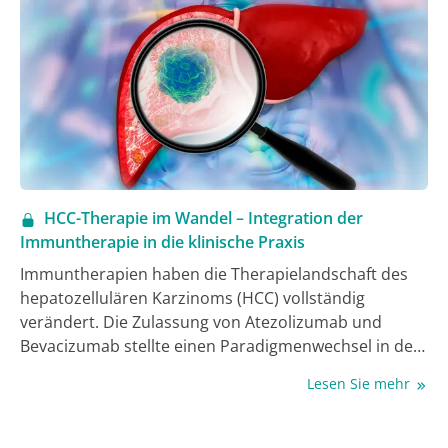
HCC-Therapie im Wandel – Integration der
Immuntherapie in die klinische Praxis
Immuntherapien haben die Therapielandschaft des
hepatozellulären Karzinoms (HCC) vollständig
verändert. Die Zulassung von Atezolizumab und
Bevacizumab stellte einen Paradigmenwechsel in der
Therapie des fortgeschrittenen HCC dar. Zum ersten
Lesen Sie mehr
Mal seit der SHARP-Studie konnte damit ein
verbessertes Gesamtüberleben (OS) der
untersuchten Therapie im Vergleich zum