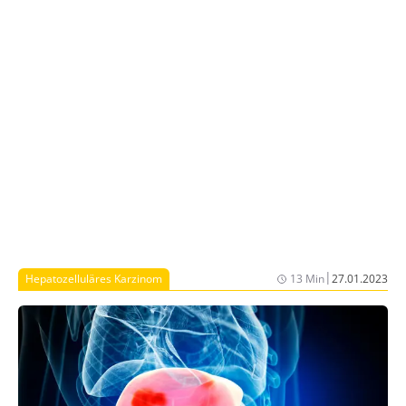
Tyrosinkinase-Inhibitor (TKI) Sorafenib bei im Regelfall
deutlich verbesserter Verträglichkeit demonstriert
werden. Dieser Artikel gibt einen Überblick über die
Integration der Immuntherapie in die HCC-
Behandlung.
|
Hepatozelluläres Karzinom
13 Min
27.01.2023