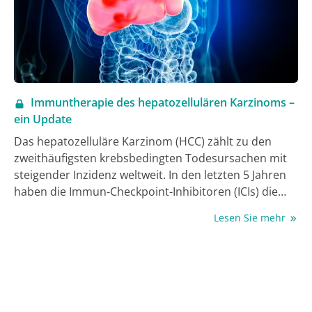
Immuntherapie des hepatozellulären Karzinoms –
ein Update
Das hepatozelluläre Karzinom (HCC) zählt zu den
zweithäufigsten krebsbedingten Todesursachen mit
steigender Inzidenz weltweit. In den letzten 5 Jahren
haben die Immun-Checkpoint-Inhibitoren (ICIs) die
Behandlung des HCC revolutioniert und die
Lesen Sie mehr
Landschaft der Systemtherapien deutlich erweitert.
Die Kombination von Atezolizumab und Bevacizumab
hat nachweislich das mediane Gesamtüberleben
(mOS) im Vergleich zu dem Tyrosinkinase-Inhibitor
(TKI) Sorafenib verbessert und ist seit 2020 als neuer
Therapiestandard in fortgeschrittenen Stadien