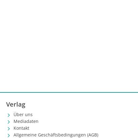
therapeutischen Nutzen zu optimieren, Patient:innen
mit geringer Erfolgsaussicht frühzeitig zu
identifizieren und ihnen gegebenenfalls alternative
Behandlungsoptionen zu eröffnen – mit dem Ziel, die
Versorgung individuell zu personalisieren.
Verlag
Über uns
Mediadaten
Kontakt
Allgemeine Geschäftsbedingungen (AGB)