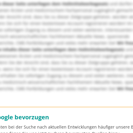
e dieser Seite unterliegen dem Heilmittelwerbegesetz
und dürfen
enen Ärzten und medizinischem Fachpersonal zugänglich gemach
er Ansicht sind, dass Sie zu dieser Zielgruppe gehören, würden w
nn Sie sich für einen kostenlosen Account registrieren würden! Im
ie sofortigen Zugang zu diesem und vielen weiteren, interessanten
nisch-wissenschaftlichen Fachthemen! Aktuelle News, spannende
richte, CME-Fortbildungen und vieles mehr erwarten Sie!
Wir fre
e Inhalte dieser Seite unterliegen dem Heilmittelwerbegesetz
und
wiesenen Ärzten und medizinischem Fachpersonal zugänglich ge
nn Sie der Ansicht sind, dass Sie zu dieser Zielgruppe gehören, 
, wenn Sie sich für einen kostenlosen Account registrieren würden
erhalten Sie sofortigen Zugang zu diesem und vielen weiteren, in
u medizinisch-wissenschaftlichen Fachthemen! Aktuelle News, sp
richte, CME-Fortbildungen und vieles mehr erwarten Sie!
Wir fre
oogle bevorzugen
ten bei der Suche nach aktuellen Entwicklungen häufiger unsere B