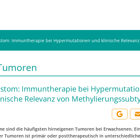
stom: Immuntherapie bei Hypermutationen und klinische Relevan
Tumoren
astom: Immuntherapie bei Hypermutati
inische Relevanz von Methylierungssubt
me sind die häufigsten hirneigenen Tumoren bei Erwachsenen. Ein
ser Tumoren ist primär oder posttherapeutisch in unterschiedli