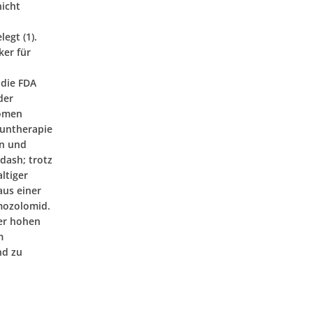
nicht
egt (1).
ker für
 die FDA
der
tomen
muntherapie
en und
dash; trotz
ltiger
aus einer
mozolomid.
ner hohen
m
nd zu