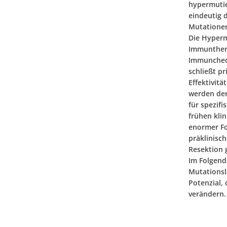
hypermutie
eindeutig d
Mutationen
Die Hyperm
Immunthera
Immuncheck
schließt pr
Effektivit
werden der
für spezif
frühen kli
enormer For
präklinisch
Resektion 
Im Folgend
Mutationsl
Potenzial,
verändern.