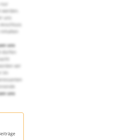
 nur
t werden.
ir uns
 Anschluss
 Inhalten
uen uns
 dürfen
macht
würden wir
! Im
teressanten
annende
uen uns
eiträge