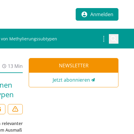
Anmelden
z von Methylierungssubtypen
NEWSLETTER
13 Min
Jetzt abonnieren
onen
ypen
 relevanter
chem Ausmaß