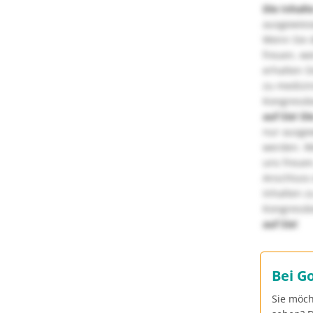
Die Inhalt
ausgewies
Wenn Sie d
freuen, we
erhalten S
zu medizi
Kongressbe
auf Sie!
Di
nur ausge
werden. We
uns freuen
Anschluss 
Inhalten z
Kongressbe
auf Sie!
Bei G
Sie möch