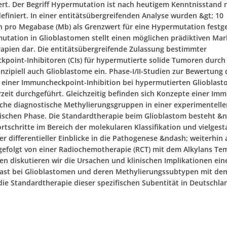
rt. Der Begriff Hypermutation ist nach heutigem Kenntnisstand 
efiniert. In einer entitätsübergreifenden Analyse wurden &gt; 10
 pro Megabase (Mb) als Grenzwert für eine Hypermutation festgel
utation in Glioblastomen stellt einen möglichen prädiktiven Mar
pien dar. Die entitätsübergreifende Zulassung bestimmter
point-Inhibitoren (CIs) für hypermutierte solide Tumoren durch
inzipiell auch Glioblastome ein. Phase-I/II-Studien zur Bewertung 
ät einer Immuncheckpoint-Inhibition bei hypermutierten Glioblas
zeit durchgeführt. Gleichzeitig befinden sich Konzepte einer Im
ische diagnostische Methylierungsgruppen in einer experimentell
nischen Phase. Die Standardtherapie beim Glioblastom besteht &n
tschritte im Bereich der molekularen Klassifikation und vielgesta
er differentieller Einblicke in die Pathogenese &ndash; weiterhin 
gefolgt von einer Radiochemotherapie (RCT) mit dem Alkylans Te
en diskutieren wir die Ursachen und klinischen Implikationen ei
ast bei Glioblastomen und deren Methylierungssubtypen mit de
 die Standardtherapie dieser spezifischen Subentität in Deutschla