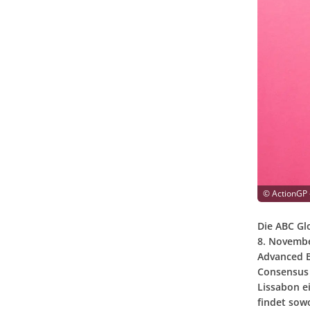
©
ActionGP 
Die ABC Glo
8. Novembe
Advanced B
Consensus 
Lissabon e
findet sowo