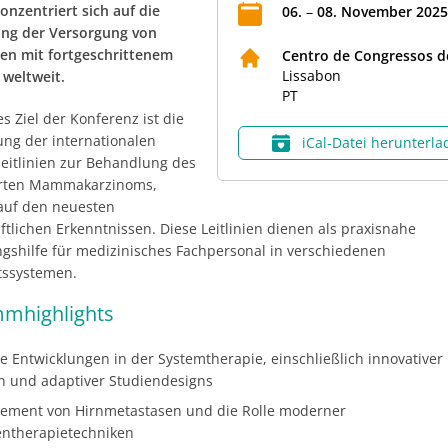
onzentriert sich auf die
06
.
–
08
.
November
2025
ng der Versorgung von
nen mit fortgeschrittenem
Centro de Congressos d
Lissabon
 weltweit.
PT
es Ziel der Konferenz ist die
ung der internationalen
iCal‑Datei herunterl
eitlinien zur Behandlung des
erten Mammakarzinoms,
auf den neuesten
tlichen Erkenntnissen. Diese Leitlinien dienen als praxisnahe
ngshilfe für medizinisches Fachpersonal in verschiedenen
tssystemen.
mhighlights
le Entwicklungen in der Systemtherapie, einschließlich innovativer 
n und adaptiver Studiendesigns
ment von Hirnmetastasen und die Rolle moderner
entherapietechniken