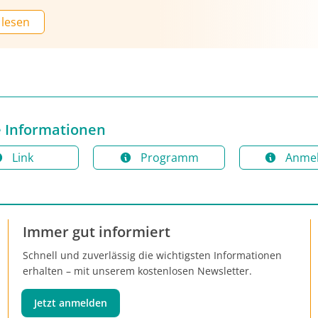
t und online statt. Vorgestellt wurden die neuen
 lesen
ungen 2025, die von den 49
ionsmitgliedern erarbeitet und konsentiert
sind. Diese umfassen mehr als 600
ngsslides, gegliedert in 26 Kapitel (1).
 Informationen
Link
Programm
Anme
Immer gut informiert
Schnell und zuverlässig die wichtigsten Informationen
erhalten – mit unserem kostenlosen Newsletter.
Jetzt anmelden