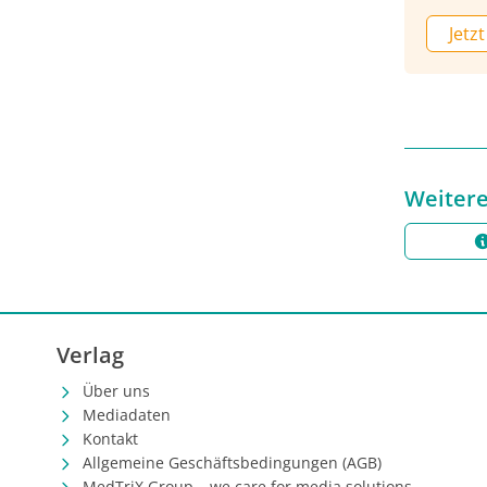
Frankfur
Jetzt
Empfehl
Kommiss
worden 
Empfehlu
Weitere
Verlag
Über uns
Mediadaten
Kontakt
Allgemeine Geschäftsbedingungen (AGB)
MedTriX Group – we care for media solutions