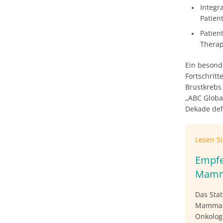
Integr
Patien
Patien
Therap
Ein besonde
Fortschrit
Brustkrebs 
„ABC Global
Dekade defi
Lesen S
Empfe
Mamm
Das Sta
Mamma d
Onkologi