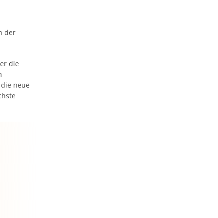
n der
er die
m
 die neue
chste