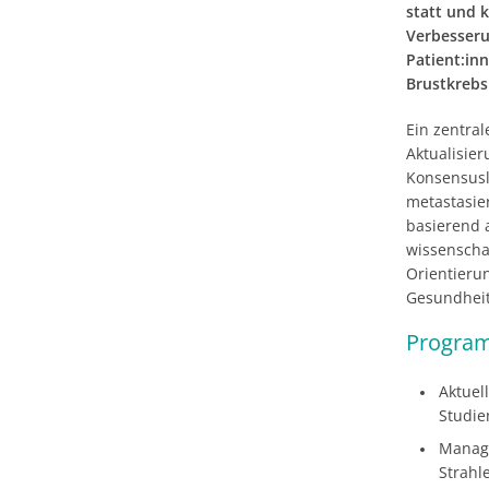
statt und k
Verbesseru
Patient:in
Brustkrebs
Ein zentral
Aktualisier
Konsensusl
metastasi
basierend 
wissenschaf
Orientieru
Gesundhei
Program
Aktuel
Studie
Manage
Strahl