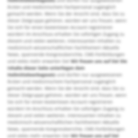
Heilmittelwerbegesetz
und dürfen nur ausgewiesenen
Ärzten und medizinischem Fachpersonal zugänglich
gemacht werden. Wenn Sie der Ansicht sind, dass Sie zu
dieser Zielgruppe gehören, würden wir uns freuen, wenn
Sie sich für einen kostenlosen Account registrieren
würden! Im Anschluss erhalten Sie sofortigen Zugang zu
diesem und vielen weiteren, interessanten Inhalten zu
medizinisch-wissenschaftlichen Fachthemen! Aktuelle
News, spannende Kongressberichte, CME-Fortbildungen
und vieles mehr erwarten Sie!
Wir freuen uns auf Sie!
Die
Inhalte dieser Seite unterliegen dem
Heilmittelwerbegesetz
und dürfen nur ausgewiesenen
Ärzten und medizinischem Fachpersonal zugänglich
gemacht werden. Wenn Sie der Ansicht sind, dass Sie zu
dieser Zielgruppe gehören, würden wir uns freuen, wenn
Sie sich für einen kostenlosen Account registrieren
würden! Im Anschluss erhalten Sie sofortigen Zugang zu
diesem und vielen weiteren, interessanten Inhalten zu
medizinisch-wissenschaftlichen Fachthemen! Aktuelle
News, spannende Kongressberichte, CME-Fortbildungen
und vieles mehr erwarten Sie!
Wir freuen uns auf Sie!