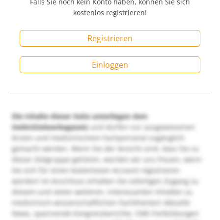
Falls Sie noch kein Konto haben, können Sie sich
kostenlos registrieren!
Registrieren
Einloggen
Die Inhalte dieser Seite unterliegen dem
Heilmittelwerbegesetz
und dürfen nur ausgewiesenen
Ärzten und medizinischem Fachpersonal zugänglich
gemacht werden. Wenn Sie der Ansicht sind, dass Sie zu
dieser Zielgruppe gehören, würden wir uns freuen, wenn
Sie sich für einen kostenlosen Account registrieren
würden! Im Anschluss erhalten Sie sofortigen Zugang zu
diesem und vielen weiteren, interessanten Inhalten zu
medizinisch-wissenschaftlichen Fachthemen! Aktuelle
News, spannende Kongressberichte, CME-Fortbildungen