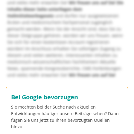
und vieles mehr erwarten Sie!
Wir freuen uns auf Sie!
Die
Inhalte dieser Seite unterliegen dem
Heilmittelwerbegesetz
und dürfen nur ausgewiesenen
Ärzten und medizinischem Fachpersonal zugänglich
gemacht werden. Wenn Sie der Ansicht sind, dass Sie zu
dieser Zielgruppe gehören, würden wir uns freuen, wenn
Sie sich für einen kostenlosen Account registrieren
würden! Im Anschluss erhalten Sie sofortigen Zugang zu
diesem und vielen weiteren, interessanten Inhalten zu
medizinisch-wissenschaftlichen Fachthemen! Aktuelle
News, spannende Kongressberichte, CME-Fortbildungen
und vieles mehr erwarten Sie!
Wir freuen uns auf Sie!
Bei Google bevorzugen
Sie möchten bei der Suche nach aktuellen
Entwicklungen häufiger unsere Beiträge sehen? Dann
fügen Sie uns jetzt zu Ihren bevorzugten Quellen
hinzu.