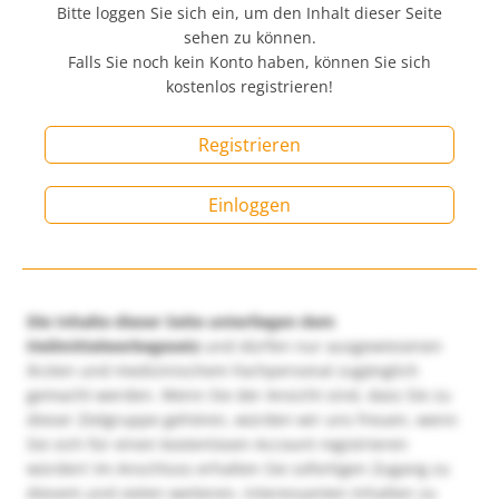
Bitte loggen Sie sich ein, um den Inhalt dieser Seite
sehen zu können.
Falls Sie noch kein Konto haben, können Sie sich
kostenlos registrieren!
Registrieren
Einloggen
Die Inhalte dieser Seite unterliegen dem
Heilmittelwerbegesetz
und dürfen nur ausgewiesenen
Ärzten und medizinischem Fachpersonal zugänglich
gemacht werden. Wenn Sie der Ansicht sind, dass Sie zu
dieser Zielgruppe gehören, würden wir uns freuen, wenn
Sie sich für einen kostenlosen Account registrieren
würden! Im Anschluss erhalten Sie sofortigen Zugang zu
diesem und vielen weiteren, interessanten Inhalten zu