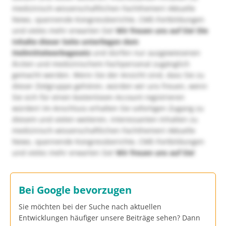
medizinisch-wissenschaftlichen Fachthemen! Aktuelle
News, spannende Kongressberichte, CME-Fortbildungen
und vieles mehr erwarten Sie!
Wir freuen uns auf Sie!
Die
Inhalte dieser Seite unterliegen dem
Heilmittelwerbegesetz
und dürfen nur ausgewiesenen
Ärzten und medizinischem Fachpersonal zugänglich
gemacht werden. Wenn Sie der Ansicht sind, dass Sie zu
dieser Zielgruppe gehören, würden wir uns freuen, wenn
Sie sich für einen kostenlosen Account registrieren
würden! Im Anschluss erhalten Sie sofortigen Zugang zu
diesem und vielen weiteren, interessanten Inhalten zu
medizinisch-wissenschaftlichen Fachthemen! Aktuelle
News, spannende Kongressberichte, CME-Fortbildungen
und vieles mehr erwarten Sie!
Wir freuen uns auf Sie!
Bei Google bevorzugen
Sie möchten bei der Suche nach aktuellen
Entwicklungen häufiger unsere Beiträge sehen? Dann