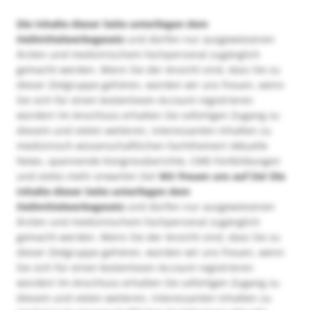
Die Inhalte dieser Seite unterliegen dem
Heilmittelwerbegesetz
und dürfen nur ausgewiesenen
Ärzten und medizinischem Fachpersonal zugänglich
gemacht werden. Wenn Sie der Ansicht sind, dass Sie zu
dieser Zielgruppe gehören, würden wir uns freuen, wenn
Sie sich für einen kostenlosen Account registrieren
würden! Im Anschluss erhalten Sie sofortigen Zugang zu
diesem und vielen weiteren, interessanten Inhalten zu
medizinisch-wissenschaftlichen Fachthemen! Aktuelle
News, spannende Kongressberichte, CME-Fortbildungen
und vieles mehr erwarten Sie!
Wir freuen uns auf Sie!
Die
Inhalte dieser Seite unterliegen dem
Heilmittelwerbegesetz
und dürfen nur ausgewiesenen
Ärzten und medizinischem Fachpersonal zugänglich
gemacht werden. Wenn Sie der Ansicht sind, dass Sie zu
dieser Zielgruppe gehören, würden wir uns freuen, wenn
Sie sich für einen kostenlosen Account registrieren
würden! Im Anschluss erhalten Sie sofortigen Zugang zu
diesem und vielen weiteren, interessanten Inhalten zu