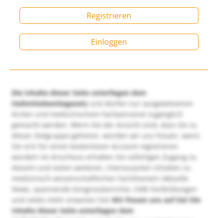
Registrieren
Einloggen
Die Inhalte dieser Seite unterliegen dem
Heilmittelwerbegesetz
und dürfen nur ausgewiesenen
Ärzten und medizinischem Fachpersonal zugänglich
gemacht werden. Wenn Sie der Ansicht sind, dass Sie zu
dieser Zielgruppe gehören, würden wir uns freuen, wenn
Sie sich für einen kostenlosen Account registrieren
würden! Im Anschluss erhalten Sie sofortigen Zugang zu
diesem und vielen weiteren, interessanten Inhalten zu
medizinisch-wissenschaftlichen Fachthemen! Aktuelle
News, spannende Kongressberichte, CME-Fortbildungen
und vieles mehr erwarten Sie!
Wir freuen uns auf Sie!
Die
Inhalte dieser Seite unterliegen dem