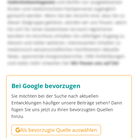
Heilmittelwerbegesetz
und dürfen nur ausgewiesenen
Ärzten und medizinischem Fachpersonal zugänglich
gemacht werden. Wenn Sie der Ansicht sind, dass Sie zu
dieser Zielgruppe gehören, würden wir uns freuen, wenn
Sie sich für einen kostenlosen Account registrieren
würden! Im Anschluss erhalten Sie sofortigen Zugang zu
diesem und vielen weiteren, interessanten Inhalten zu
medizinisch-wissenschaftlichen Fachthemen! Aktuelle
News, spannende Kongressberichte, CME-Fortbildungen
und vieles mehr erwarten Sie!
Wir freuen uns auf Sie!
Bei Google bevorzugen
Sie möchten bei der Suche nach aktuellen
Entwicklungen häufiger unsere Beiträge sehen? Dann
fügen Sie uns jetzt zu Ihren bevorzugten Quellen
hinzu.
Als bevorzugte Quelle auswählen