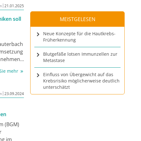
Lernen,
|
n
21.01.2025
iken soll
MEISTGELESEN
Neue Konzepte für die Hautkrebs-
Früherkennung
auterbach
 Umsetzung
Blutgefäße lotsen Immunzellen zur
u nehmen
Metastase
te der
 Sie mehr
e-Agentur.
Einfluss von Übergewicht auf das
Krebsrisiko möglicherweise deutlich
 sparen
unterschätzt
ich
|
n
23.09.2024
rdenfonds
netzes zu
nen
monieren
um (BGM)
r
ng im