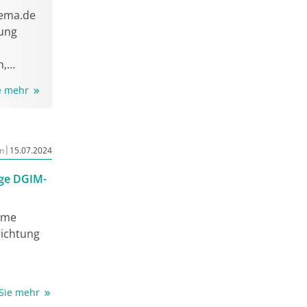
aema.de
tung
h,
ie mehr
|
n
15.07.2024
ige DGIM-
ame
richtung
er
 Sie mehr