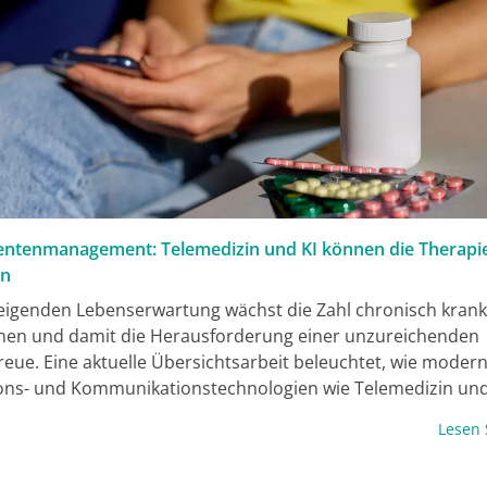
ntenmanagement: Telemedizin und KI können die Therapi
rn
teigenden Lebenserwartung wächst die Zahl chronisch kran
nnen und damit die Herausforderung einer unzureichenden
reue. Eine aktuelle Übersichtsarbeit beleuchtet, wie moder
ons- und Kommunikationstechnologien wie Telemedizin un
e Intelligenz (KI) das Medikamentenmanagement grundlege
Lesen
 könnten. Die Autoren präsentieren dabei den aktuellen St
 Gesundheitstechnologien und zeigen auf, wie datengetriebe