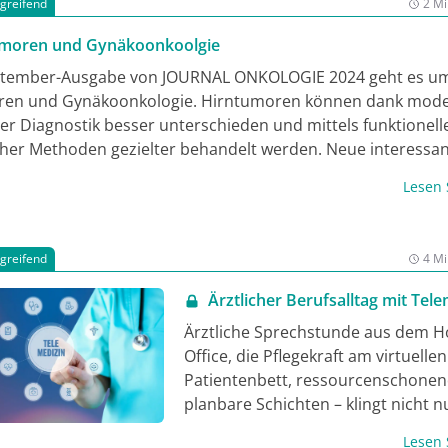
rgreifend
2 Mi
umoren und Gynäkoonkoolgie
eptember-Ausgabe von JOURNAL ONKOLOGIE 2024 geht es u
ren und Gynäkoonkologie. Hirntumoren können dank mod
er Diagnostik besser unterschieden und mittels funktionell
cher Methoden gezielter behandelt werden. Neue interessa
ibt es auch bei Zervix- und bei Endometriumkarzinomen. D
Lesen
nen Sie sich mit einigen Fortbildungsartikeln weiterbilden
e erwerben. Eine ausführliche Kongress-Berichterstattung 
 auf den neuesten Stand.
rgreifend
4 Mi
Ärztlicher Berufsalltag mit Tel
Ärztliche Sprechstunde aus dem 
Office, die Pflegekraft am virtuellen
Patientenbett, ressourcenschone
planbare Schichten – klingt nicht n
verlockend, ist für viele Berufstätig
Lesen