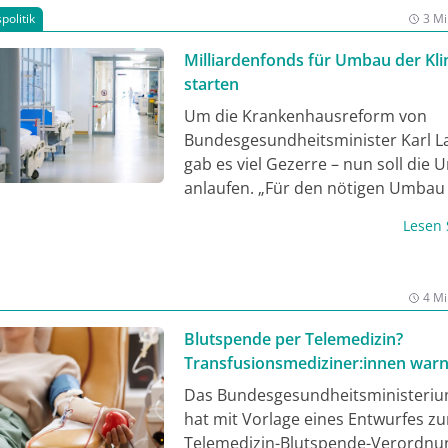
ungsunterstützungssysteme, kombiniert mit maschinellem 
politik
3 Mi
zu autonomen Telemedizin-Systemen ebnen könnten.
Milliardenfonds für Umbau der Klin
starten
Um die Krankenhausreform von
Bundesgesundheitsminister Karl L
gab es viel Gezerre – nun soll die
anlaufen. „Für den nötigen Umba
wir jetzt viel Geld in die Hand“, sag
Lesen
SPD-Politiker der Deutschen Press
Langfristig werde dies aber Kosten
und Behandlungsergebnisse deutl
4 Mi
verbessern. Konkret bereitet das
Ministerium den Start eines Millia
Blutspende per Telemedizin?
vor, um die Neuordnung des Klinik
Transfusionsmediziner:innen war
unterstützen. Die Krankenkassen 
Das Bundesgesundheitsministeri
Belastungen der Beitragszahler.
hat mit Vorlage eines Entwurfes zu
Telemedizin-Blutspende-Verordnu