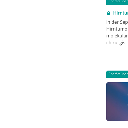
Entitätsübe
Hirnt
In der S
Hirntumo
molekular
chirurgis
Aspekte g
hinaus kön
CME-Punkt
auch hier
Entitätsübe