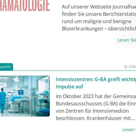
Auf unserer Webseite journalh
finden Sie unsere Berichterstat
rund um maligne und benigne
Bluterkrankungen – übersichtlic
modern und immer aktuell!
Lesen S
politik
3 Mi
Intensivzentren: G-BA greift wicht
Impulse auf
Im Oktober 2023 hat der Gemeins
Bundesausschusses (G-BA) die Ein
von Zentren für Intensivmedizin
beschlossen. Krankenhäuser mit
nachgewiesener multiprofessionell
Lesen
Expertise in der Versorgung von