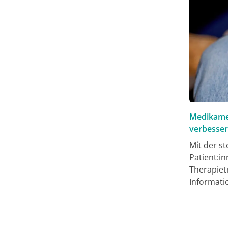
Medikame
verbesse
Mit der s
Patient:i
Therapiet
Informati
Künstlich
verändern
digitaler