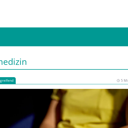
medizin
rgreifend
5 Mi