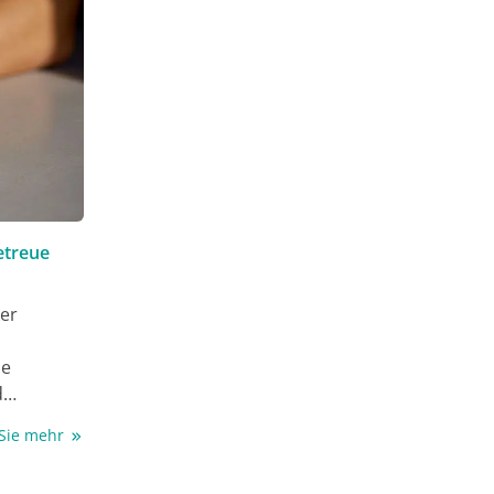
etreue
ker
ne
d
nd
 Sie mehr
and
ne