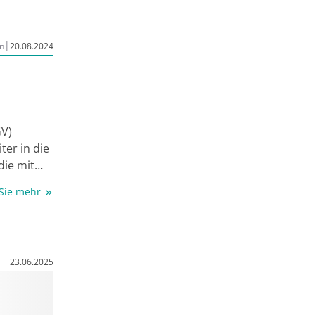
iv. Durch
rbeiten,
ekräfte
|
n
20.08.2024
r
esseren
e
GV)
ter in die
die mit
ßen
 Sie mehr
tal
ig
Markt
23.06.2025
tsfähig