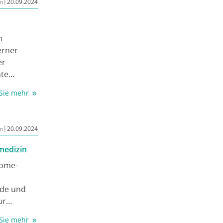
|
n
20.09.2024
m
erner
er
nte
arüber
 Sie mehr
 sowie
bringt Sie
|
n
20.09.2024
emedizin
Home-
nde und
ur
e im
 Sie mehr