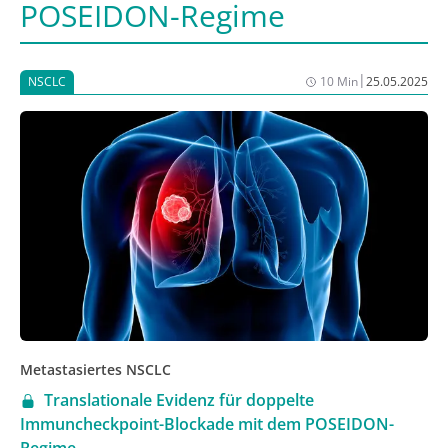
POSEIDON-Regime
|
NSCLC
10 Min
25.05.2025
Metastasiertes NSCLC
Translationale Evidenz für doppelte
Immuncheckpoint-Blockade mit dem POSEIDON-
Regime