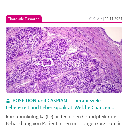
|
Thorakale Tumoren
9 Min
22.11.2024
POSEIDON und CASPIAN – Therapieziele
Lebenszeit und Lebensqualität: Welche Chancen
bietet die Immuntherapie beim Lungenkarzinom im
Immunonkologika (IO) bilden einen Grundpfeiler der
palliativen Setting?
Behandlung von Patient:innen mit Lungenkarzinom in