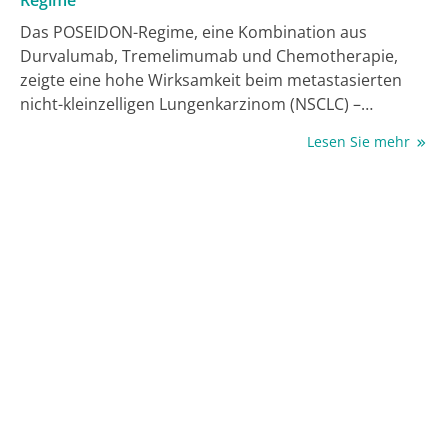
Das POSEIDON-Regime, eine Kombination aus
Durvalumab, Tremelimumab und Chemotherapie,
zeigte eine hohe Wirksamkeit beim metastasierten
nicht-kleinzelligen Lungenkarzinom (NSCLC) –
insbesondere bei nicht-plattenepithelialer Histologie.
Lesen Sie mehr
Es erwies sich in explorativen Analysen ebenso als
wirksam in Subgruppen mit Mutationen in den Genen
STK11
,
KEAP1
oder
KRAS
[1]. Dabei scheint die Gabe
des CTLA-4-Inhibitors Tremelimumab, der zeitlich
begrenzt gegeben wird, entscheidend zu sein, um
Resistenzen gegenüber alleiniger PD-(L)1-Inhibiton,
die bei diesen Mutationen beobachtet wurden, zu
überwinden [2]. Die Identifikation dieser Patient:innen
setzt eine umfassende Molekulardiagnostik noch vor
Therapiebeginn voraus.