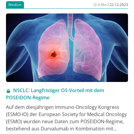
Zulassungsstudie Poseidon zum Gesamtüberleben
|
Medizin
4 Min
22.12.2023
wurden beim ESMO-Immuno-Oncology (IO) Kongress
in Genf als Late Breaking abstract vorgestellt. Sie
werden dabei helfen, die Langzeitwirkung der IO-IO-
Kombination besser einordnen zu können.
NSCLC: Langfristiger OS-Vorteil mit dem
POSEIDON-Regime
Auf dem diesjährigen Immuno-Oncology Kongress
(ESMO-IO) der European Society for Medical Oncology
(ESMO) wurden neue Daten zum POSEIDON-Regime,
bestehend aus Durvalumab in Kombination mit