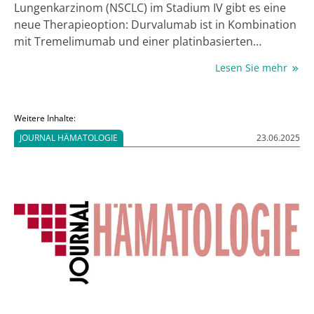
Lungenkarzinom (NSCLC) im Stadium IV gibt es eine
neue Therapieoption: Durvalumab ist in Kombination
mit Tremelimumab und einer platinbasierten
Chemotherapie zugelassen für die Erstlinientherapie,
Lesen Sie mehr
wenn der Tumor keine sensitivierenden EGFR- oder
ALK- Mutationen aufweist (1). Die Option kommt
Lungenkrebs-Expert:innen zufolge vor allem
Weitere Inhalte:
Patient:innen mit einer schlechten Prognose zugute
JOURNAL HÄMATOLOGIE
23.06.2025
(2).