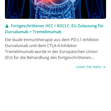
Fortgeschrittenes HCC / NSCLC: EU-Zulassung für
Durvalumab + Tremelimumab
Die duale Immuntherapie aus dem PD-L1-Inhibitor
Durvalumab und dem CTLA-4-Inhibitor
Tremelimumab wurde in der Europäischen Union
(EU) für die Behandlung des fortgeschrittenen
Leberzellkarzinoms (HCC) und des nicht-kleinzelligen
Lesen Sie mehr
Lungenkrebs (NSCLC) zugelassen. Basierend auf den
positiven Ergebnissen der Phase-III-Studie HIMALAYA
ist Durvalumab in Kombination mit Tremelimumab
indiziert zur Erstlinienbehandlung von erwachsenen
Patient:innen mit fortgeschrittenem oder nicht
resezierbarem hepatozellulären Karzinom (HCC), die
keine vorherige Systemtherapie erhalten hatten und
bei denen eine lokale Therapie nicht angezeigt war (1,