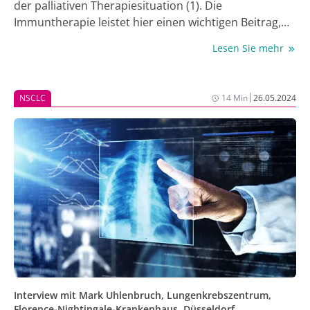
der palliativen Therapiesituation (1). Die
Immuntherapie leistet hier einen wichtigen Beitrag,
um Therapieziele wie Lebenszeitverlängerung,
Lesen Sie mehr
Verbesserung der Lebensqualität und
Symptomkontrolle zu erreichen (1-8). Sowohl für das
kleinzellige als auch für das nicht-kleinzellige
|
NSCLC
14 Min
26.05.2024
Lungenkarzinom (SCLC bzw. NSCLC) stehen effektive
Immuntherapien im palliativen Setting zur Verfügung,
wie die Phase-III-Studien CASPIAN und POSEIDON
belegen (2-8).
Interview mit Mark Uhlenbruch, Lungenkrebszentrum,
Florence-Nightingale-Krankenhaus, Düsseldorf