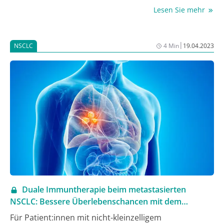
Tremelimumab und einer platinbasierten
Lesen Sie mehr
Chemotherapie, beim metastasierten NSCLC
vorgestellt. Die neuen Daten zeigen einen Langzeit-
Gesamtüberlebensvorteil gegenüber Chemotherapie.
|
NSCLC
4 Min
19.04.2023
Duale Immuntherapie beim metastasierten
NSCLC: Bessere Überlebenschancen mit dem
POSEIDON-Regime
Für Patient:innen mit nicht-kleinzelligem