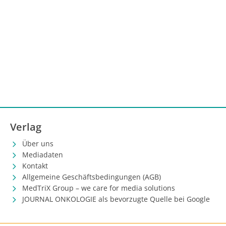
2). Außerdem wurde Durvalumab in Kombination mit
Tremelimumab und platinbasierter Chemotherapie
auf Basis der Phase-III-Studie POSEIDON für die
Behandlung erwachsener Patient:innen mit
metastasiertem nicht-kleinzelligem Lungenkarzinom
(Stadium IV) ohne sensibilisierende EGFR-Mutationen
oder ALK-positive Mutationen zugelassen (1, 3).
Tremelimumab wird in Deutschland ab April 2023
*
verfügbar sein.
Verlag
Über uns
Mediadaten
Kontakt
Allgemeine Geschäftsbedingungen (AGB)
MedTriX Group – we care for media solutions
JOURNAL ONKOLOGIE als bevorzugte Quelle bei Google