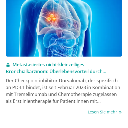
Metastasiertes nicht-kleinzelliges
Bronchialkarzinom: Überlebensvorteil durch
Durvalumab bestätigt
Der Checkpointinhibitor Durvalumab, der spezifisch
an PD-L1 bindet, ist seit Februar 2023 in Kombination
mit Tremelimumab und Chemotherapie zugelassen
als Erstlinientherapie für Patient:innen mit
metastasiertem nicht-kleinzelligen Bronchialkarzinom
Lesen Sie mehr
ohne aktivierende EGFR-Mutationen oder ALK-
Translokationen. 5-Jahres-Daten der