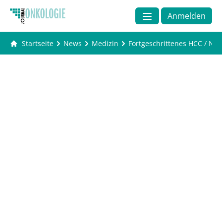
Anmelden
Startseite
News
Medizin
Fortgeschrittenes HCC / N