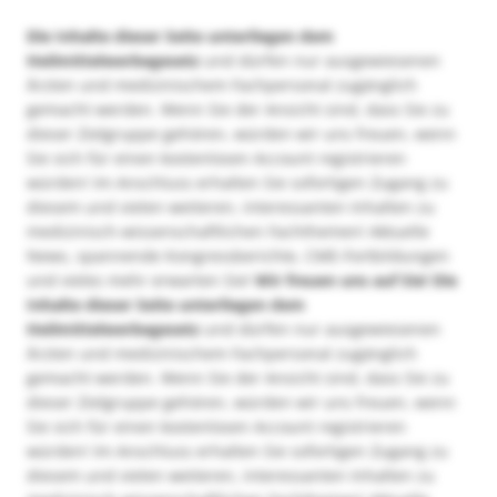
Die Inhalte dieser Seite unterliegen dem
Heilmittelwerbegesetz
und dürfen nur ausgewiesenen
Ärzten und medizinischem Fachpersonal zugänglich
gemacht werden. Wenn Sie der Ansicht sind, dass Sie zu
dieser Zielgruppe gehören, würden wir uns freuen, wenn
Sie sich für einen kostenlosen Account registrieren
würden! Im Anschluss erhalten Sie sofortigen Zugang zu
diesem und vielen weiteren, interessanten Inhalten zu
medizinisch-wissenschaftlichen Fachthemen! Aktuelle
News, spannende Kongressberichte, CME-Fortbildungen
und vieles mehr erwarten Sie!
Wir freuen uns auf Sie!
Die
Inhalte dieser Seite unterliegen dem
Heilmittelwerbegesetz
und dürfen nur ausgewiesenen
Ärzten und medizinischem Fachpersonal zugänglich
gemacht werden. Wenn Sie der Ansicht sind, dass Sie zu
dieser Zielgruppe gehören, würden wir uns freuen, wenn
Sie sich für einen kostenlosen Account registrieren
würden! Im Anschluss erhalten Sie sofortigen Zugang zu
diesem und vielen weiteren, interessanten Inhalten zu