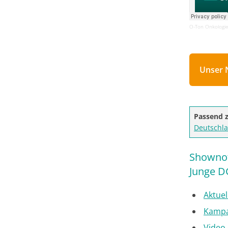
O-Ton Onkologie
Unser 
Passend 
Deutschl
Shownote
Junge D
Aktue
Kampag
Video 