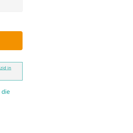
zid in
 die