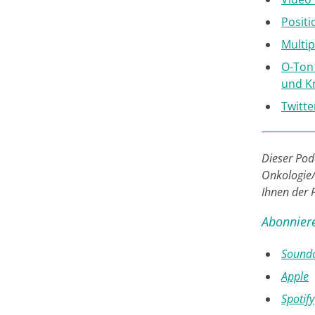
Positi
Multi
O-Ton
und K
Twitt
Dieser Pod
Onkologie
Ihnen der P
Abonniere
Sound
Apple
Spotify