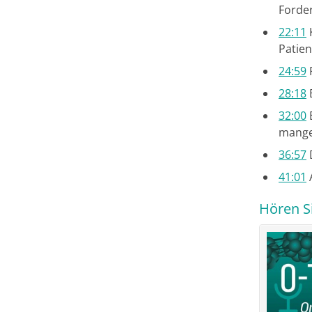
Forde
22:11
K
Patie
24:59
28:18
B
32:00
E
mangel
36:57
41:01
A
Hören Si