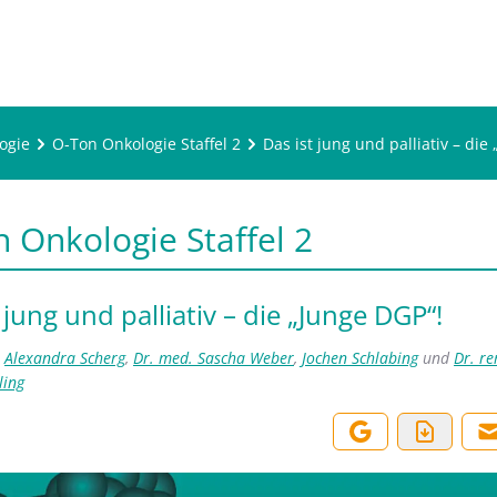
ogie
O-Ton Onkologie Staffel 2
Das ist jung und palliativ – die
 Onkologie Staffel 2
 jung und palliativ – die „Junge DGP“!
,
Alexandra Scherg
,
Dr. med. Sascha Weber
,
Jochen Schlabing
und
Dr. re
ling