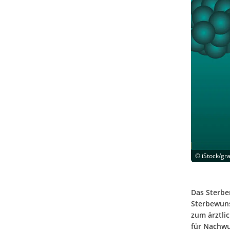
©
iStock/gr
Das Sterbe
Sterbewuns
zum ärztli
für Nachwu