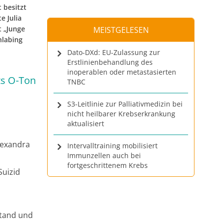
 besitzt
e Julia
t „Junge
MEISTGELESEN
hlabing
Dato-DXd: EU-Zulassung zur
Erstlinienbehandlung des
inoperablen oder metastasierten
sts O-Ton
TNBC
S3-Leitlinie zur Palliativmedizin bei
nicht heilbarer Krebserkrankung
aktualisiert
lexandra
Intervalltraining mobilisiert
Immunzellen auch bei
fortgeschrittenem Krebs
Suizid
stand und