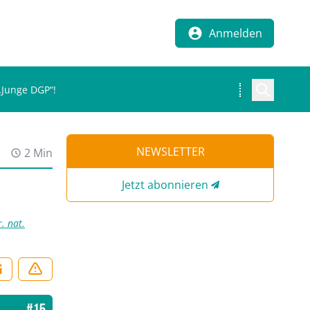
Anmelden
 „Junge DGP“!
NEWSLETTER
2 Min
Jetzt abonnieren
r. nat.