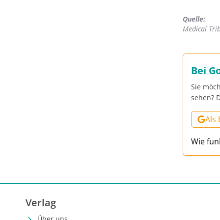
Quelle:
Medical Tr
Bei G
Sie möch
sehen? D
Als
Wie fun
Verlag
Über uns