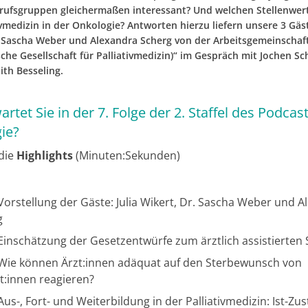
rufsgruppen gleichermaßen interessant? Und welchen Stellenwert
ivmedizin in der Onkologie? Antworten hierzu liefern unsere 3 Gäst
. Sascha Weber und Alexandra Scherg von der Arbeitsgemeinschaf
che Gesellschaft für Palliativmedizin)“ im Gespräch mit Jochen Sc
ith Besseling.
rtet Sie in der 7. Folge der 2. Staffel des Podca
ie?
 die
Highlights
(Minuten:Sekunden)
orstellung der Gäste: Julia Wikert, Dr. Sascha Weber und A
g
inschätzung der Gesetzentwürfe zum ärztlich assistierten 
Wie können Ärzt:innen adäquat auf den Sterbewunsch von
t:innen reagieren?
us-, Fort- und Weiterbildung in der Palliativmedizin: Ist-Zu