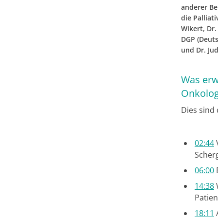
anderer Be
die Palliat
Wikert, Dr
DGP (Deuts
und Dr. Jud
Was erwa
Onkolog
Dies sind
02:44
V
Scher
06:00
E
14:38
Patien
18:11
A