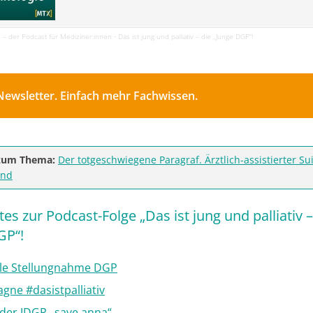
 – der Podcast für Mediziner:innen
Das ist jung und palliativ – die „Junge DGP“!
·
Newsletter. Einfach mehr Fachwissen.
zum Thema:
Der totgeschwiegene Paragraf. Ärztlich-assistierter Sui
and
s zur Podcast-Folge „Das ist jung und palliativ –
GP“!
lle Stellungnahme DGP
ne #dasistpalliativ
der JDGP „save anna“