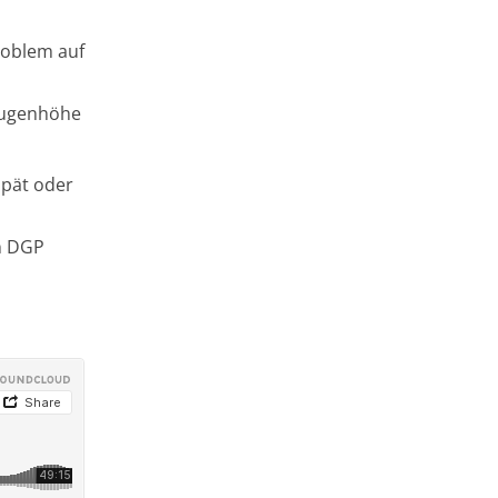
roblem auf
 Augenhöhe
spät oder
n DGP