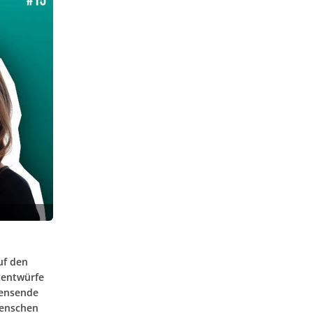
uf den
zentwürfe
bensende
Menschen