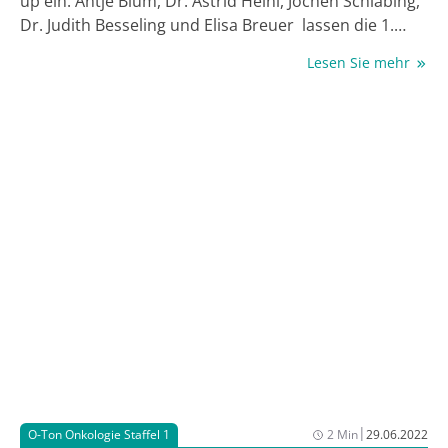
up ein: Antje Blum, Dr. Astrid Heinl, Jochen Schlabing,
Dr. Judith Besseling und Elisa Breuer lassen die 1.
Staffel Revue passieren. Am 07. September startet die
Lesen Sie mehr
2. Staffel. Überbrücken Sie die Zeit bis dahin und
hören Sie sich die ersten 8 Folgen noch einmal an. Es
lohnt sich!
|
O-Ton Onkologie Staffel 1
2 Min
29.06.2022