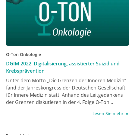
spannende Fragen antwortet Prof. Wülfing.
O-Ton Onkologie
DGIM 2022: Digitalisierung, assistierter Suizid und
Krebsprävention
Unter dem Motto „Die Grenzen der Inneren Medizin“
fand der Jahreskongress der Deutschen Gesellschaft
für Innere Medizin statt: Anhand des Leitgedankens
der Grenzen diskutieren in der 4. Folge O-Ton
Onkologie Dr. rer. nat. Judith Besseling und Jochen
Lesen Sie mehr
Schlabing mit Anouschka Wasner die Grenzen
zwischen Datenschutz und Schutz von
Menschenleben, beleuchten die Grenzlinie des
Weitere Inhalte: