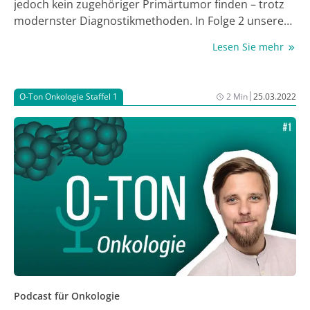
jedoch kein zugehöriger Primärtumor finden – trotz
modernster Diagnostikmethoden. In Folge 2 unseres
Podcasts „O-Ton Onkologie“, die mit 2 CME-Punkten
Lesen Sie mehr
zertifiziert ist, spricht Prof. Dr. Alwin Krämer, Leiter
der CUP-Sprechstunde am Universitätsklinikum
Heidelberg, mit Antje Blum und Dr. Astrid Heinl vom
|
O-Ton Onkologie Staffel 1
2 Min
25.03.2022
JOURNAL ONKOLOGIE über aktuelle Studien,
diagnostische und therapeutische Optionen sowie
mögliche Erklärungen für die Entstehung eines CUP-
Syndroms. Hören Sie rein und punkten Sie mit!
Podcast für Onkologie