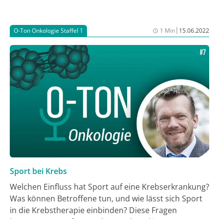
Immuntherapie, Universitätsklinikum Tübingen, und
Abteilungsleitung der Klinischen Kooperationseinheit
(KKE) Translationale Immunologie im Gespräch mit
|
O-Ton Onkologie Staffel 1
1 Min
15.06.2022
Dr. Judith Besseling und Jochen Schlabing.
Sport bei Krebs
Welchen Einfluss hat Sport auf eine Krebserkrankung?
Was können Betroffene tun, und wie lässt sich Sport
in die Krebstherapie einbinden? Diese Fragen