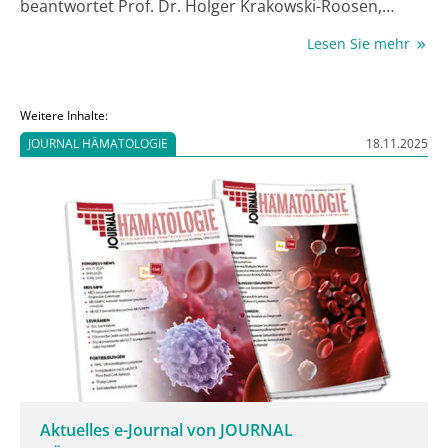
beantwortet Prof. Dr. Holger Krakowski-Roosen,
Lehrstuhlinhaber der Professur „Angewandte
Lesen Sie mehr
Sportwissenschaften“ im Studiengang „Sport- und
Gesundheitstechnik“ an der Hochschule Hamm-
Lippstadt, im Gespräch mit Antje Blum und Dr. med.
Weitere Inhalte:
vet. Astrid Heinl.
JOURNAL HÄMATOLOGIE
18.11.2025
Aktuelles e-Journal von JOURNAL