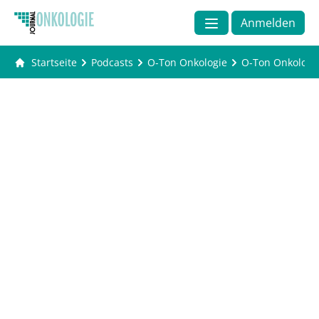
Anmelden
Startseite
Podcasts
O-Ton Onkologie
O-Ton Onkologie 