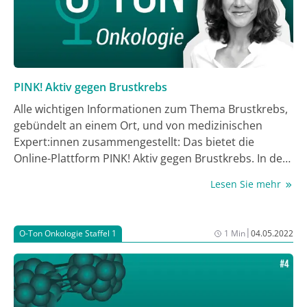
PINK! Aktiv gegen Brustkrebs
Alle wichtigen Informationen zum Thema Brustkrebs,
gebündelt an einem Ort, und von medizinischen
Expert:innen zusammengestellt: Das bietet die
Online-Plattform PINK! Aktiv gegen Brustkrebs. In der
5. Folge von O-Ton Onkologie ist die Gründerin, Prof.
Lesen Sie mehr
Dr. Pia Wülfing, bei Antje Blum und Dr. med. vet.
Astrid Heinl zu Gast. Sie erzählt, wie PINK! entstanden
ist, stellt die dazugehörige App, den Podcast und den
|
O-Ton Onkologie Staffel 1
1 Min
04.05.2022
Online-Psychoonkologie-Kurs vor und reflektiert
Digitale Gesundheitsanwendungen (DiGA) – Vor
welchen Hürden stehen Behandelnde und
Krankenkassen? Worin liegen die Vorteile? Und wie
werden sich DiGA entwickeln? Auf diese und weitere