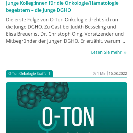
Junge Kolleg:innen für die Onkologie/Hämatologie
begeistern – die Junge DGHO
Die erste Folge von O-Ton Onkologie dreht sich um
die Junge DGHO. Zu Gast bei Judith Besseling und
Elisa Breuer ist Dr. Christoph Oing, Vorsitzender und
Mitbegründer der Jungen DGHO. Er erzählt, warum er
die Junge DGHO gegründet hat, wie sich das
Lesen Sie mehr
Verhältnis zur DGHO gestaltet und welche Ziele sich
die Junge DGHO gesetzt hat.
|
O-Ton Onkologie Staffel 1
1 Min
16.03.2022