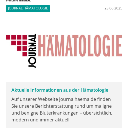
ärztlich assistierten Suizids und zeigen die
JOURNAL HÄMATOLOGIE
23.06.2025
Begrenzung der Krebsprävention am Beispiel
Darmkrebsvorsorge auf. Hören Sie rein!
Aktuelle Informationen aus der Hämatologie
Auf unserer Webseite journalhaema.de finden
Sie unsere Berichterstattung rund um maligne
und benigne Bluterkrankungen – übersichtlich,
modern und immer aktuell!