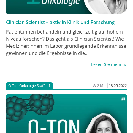
Clinician Scientist – aktiv in Klinik und Forschung
Patient:innen behandeln und gleichzeitig auf hohem
Niveau forschen? Das geht als Clinician Scientist! Wie
Mediziner:innen im Labor grundlegende Erkenntnisse
gewinnen und die Ergebnisse in die
Krankenversorgung übertragen, erzählt Dr. Antonia
Lesen Sie mehr
Schubert im Gespräch mit Dr. Judith Besseling und
Elisa Breuer von der Medical Tribune
Onkologie/Hämatologie.
|
O-Ton Onkologie Staffel 1
2 Min
18.05.2022