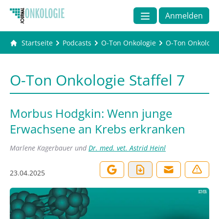
Anmelden
Startseite
Podcasts
O-Ton Onkologie
O-Ton Onkologie 
O-Ton Onkologie Staffel 7
Morbus Hodgkin: Wenn junge
Erwachsene an Krebs erkranken
Marlene Kagerbauer
und
Dr. med. vet. Astrid Heinl
23.04.2025