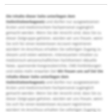
Die Inhalte dieser Seite unterliegen dem
Heilmittelwerbegesetz
und dürfen nur ausgewiesenen
Ärzten und medizinischem Fachpersonal zugänglich
gemacht werden. Wenn Sie der Ansicht sind, dass Sie zu
dieser Zielgruppe gehören, würden wir uns freuen, wenn
Sie sich für einen kostenlosen Account registrieren
würden! Im Anschluss erhalten Sie sofortigen Zugang zu
diesem und vielen weiteren, interessanten Inhalten zu
medizinisch-wissenschaftlichen Fachthemen! Aktuelle
News, spannende Kongressberichte, CME-Fortbildungen
und vieles mehr erwarten Sie!
Wir freuen uns auf Sie!
Die
Inhalte dieser Seite unterliegen dem
Heilmittelwerbegesetz
und dürfen nur ausgewiesenen
Ärzten und medizinischem Fachpersonal zugänglich
gemacht werden. Wenn Sie der Ansicht sind, dass Sie zu
dieser Zielgruppe gehören, würden wir uns freuen, wenn
Sie sich für einen kostenlosen Account registrieren
würden! Im Anschluss erhalten Sie sofortigen Zugang zu