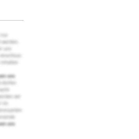
 nur
t werden.
ir uns
 Anschluss
 Inhalten
uen uns
 dürfen
macht
würden wir
! Im
teressanten
annende
uen uns