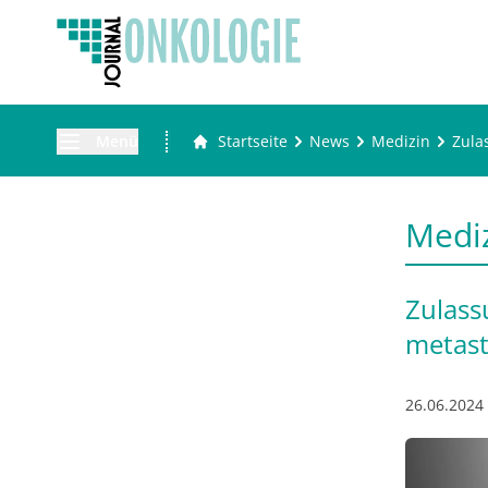
Menü
Startseite
News
Medizin
Zula
Medi
Zulass
metast
26.06.2024