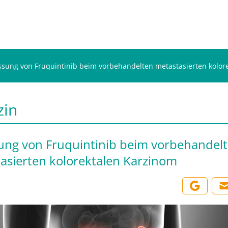
ssung von Fruquintinib beim vorbehandelten metastasierten kolor
zin
ung von Fruquintinib beim vorbehandel
asierten kolorektalen Karzinom