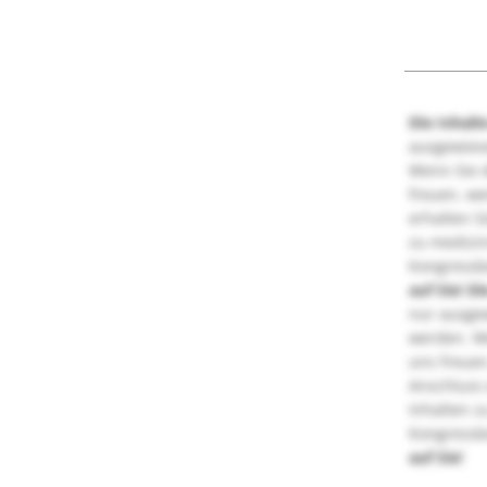
Die Inhalt
ausgewies
Wenn Sie d
freuen, we
erhalten S
zu medizi
Kongressbe
auf Sie!
Di
nur ausge
werden. We
uns freuen
Anschluss 
Inhalten z
Kongressbe
auf Sie!