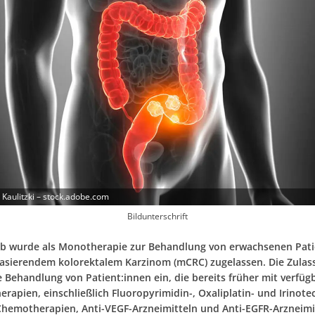
 Kaulitzki – stock.adobe.com
Bildunterschrift
ib wurde als Monotherapie zur Behandlung von erwachsenen Pati
asierendem kolorektalem Karzinom (mCRC) zugelassen. Die Zulas
e Behandlung von Patient:innen ein, die bereits früher mit verfü
rapien, einschließlich Fluoropyrimidin-, Oxaliplatin- und Irinote
Chemotherapien, Anti-VEGF-Arzneimitteln und Anti-EGFR-Arzneimi