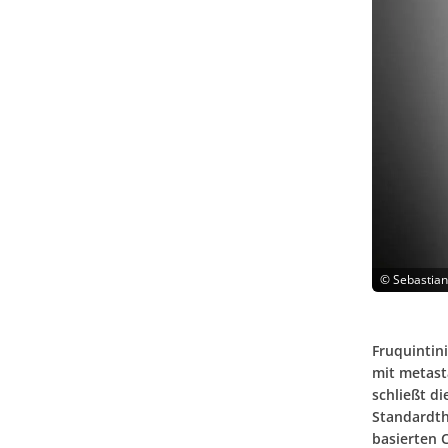
©
Sebastian
Fruquintin
mit metast
schließt di
Standardthe
basierten 