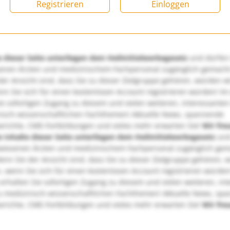
Registrieren
Einloggen
e dieser Seite unterliegen dem Heilmittelwerbegesetz
und dürfen
enen Ärzten und medizinischem Fachpersonal zugänglich gemach
er Ansicht sind, dass Sie zu dieser Zielgruppe gehören, würden w
nn Sie sich für einen kostenlosen Account registrieren würden! Im
ie sofortigen Zugang zu diesem und vielen weiteren, interessanten
nisch-wissenschaftlichen Fachthemen! Aktuelle News, spannende
richte, CME-Fortbildungen und vieles mehr erwarten Sie!
Wir fre
e Inhalte dieser Seite unterliegen dem Heilmittelwerbegesetz
und
wiesenen Ärzten und medizinischem Fachpersonal zugänglich ge
nn Sie der Ansicht sind, dass Sie zu dieser Zielgruppe gehören, 
, wenn Sie sich für einen kostenlosen Account registrieren würden
erhalten Sie sofortigen Zugang zu diesem und vielen weiteren, in
u medizinisch-wissenschaftlichen Fachthemen! Aktuelle News, sp
richte, CME-Fortbildungen und vieles mehr erwarten Sie!
Wir fre