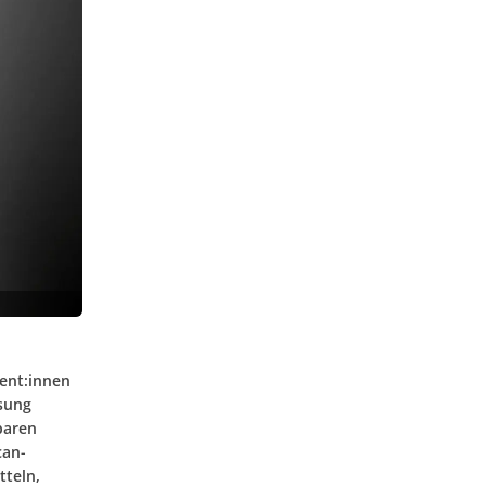
ent:innen
sung
gbaren
can-
tteln,