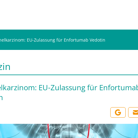
helkarzinom: EU-Zulassung für Enfortumab Vedotin
zin
lkarzinom: EU-Zulassung für Enfortuma
n