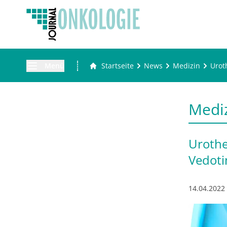
Menü
Startseite
News
Medizin
Urot
Medi
Urothe
Vedoti
14.04.2022