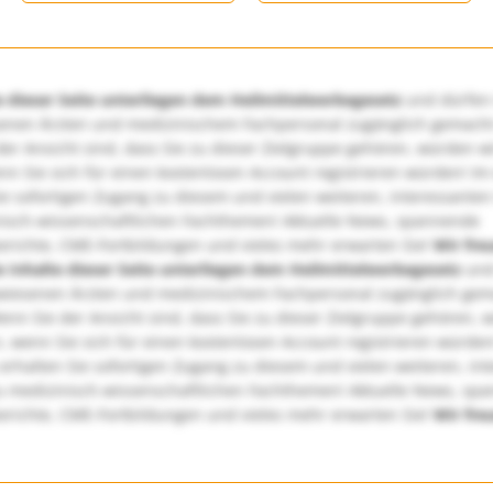
e dieser Seite unterliegen dem Heilmittelwerbegesetz
und dürfen
enen Ärzten und medizinischem Fachpersonal zugänglich gemach
er Ansicht sind, dass Sie zu dieser Zielgruppe gehören, würden w
nn Sie sich für einen kostenlosen Account registrieren würden! Im
ie sofortigen Zugang zu diesem und vielen weiteren, interessanten
nisch-wissenschaftlichen Fachthemen! Aktuelle News, spannende
richte, CME-Fortbildungen und vieles mehr erwarten Sie!
Wir fre
e Inhalte dieser Seite unterliegen dem Heilmittelwerbegesetz
und
wiesenen Ärzten und medizinischem Fachpersonal zugänglich ge
nn Sie der Ansicht sind, dass Sie zu dieser Zielgruppe gehören, 
, wenn Sie sich für einen kostenlosen Account registrieren würden
erhalten Sie sofortigen Zugang zu diesem und vielen weiteren, in
u medizinisch-wissenschaftlichen Fachthemen! Aktuelle News, sp
richte, CME-Fortbildungen und vieles mehr erwarten Sie!
Wir fre