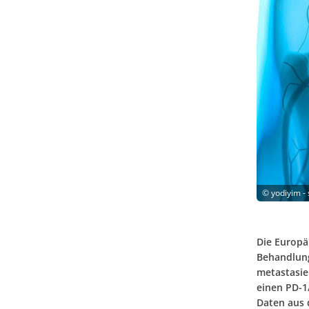
©
yodiyim -
Die Europä
Behandlung
metastasie
einen PD-1/
Daten aus d