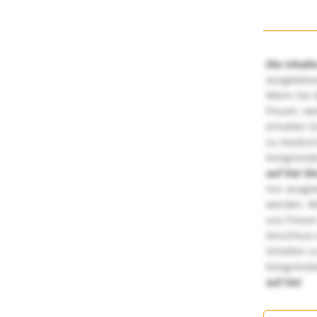
Die Inhalt
ausgewies
Wenn Sie d
freuen, we
erhalten S
zu medizi
Kongressbe
auf Sie!
Di
nur ausge
werden. We
uns freuen
Anschluss 
Inhalten z
Kongressbe
auf Sie!