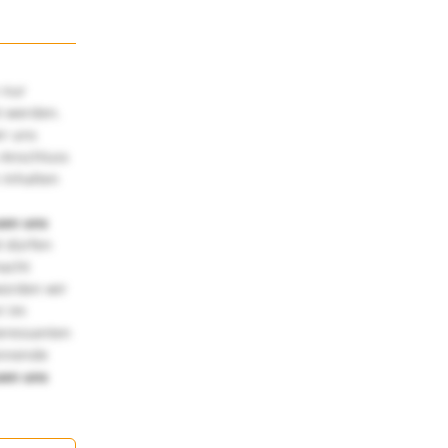
 nur
t werden.
ir uns
 Anschluss
 Inhalten
uen uns
 dürfen
macht
würden wir
! Im
teressanten
annende
uen uns