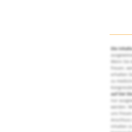
Die Inhalt
ausgewies
Wenn Sie d
freuen, we
erhalten S
zu medizi
Kongressbe
auf Sie!
Di
nur ausge
werden. We
uns freuen
Anschluss 
Inhalten z