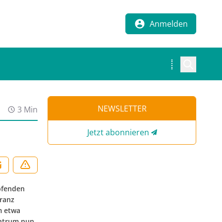
Anmelden
NEWSLETTER
3 Min
Jetzt abonnieren
pfenden
ranz
m etwa
entrum nun