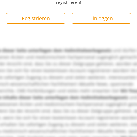
registrieren!
Registrieren
Einloggen
e dieser Seite unterliegen dem Heilmittelwerbegesetz
und dürfen
enen Ärzten und medizinischem Fachpersonal zugänglich gemach
er Ansicht sind, dass Sie zu dieser Zielgruppe gehören, würden w
nn Sie sich für einen kostenlosen Account registrieren würden! Im
ie sofortigen Zugang zu diesem und vielen weiteren, interessanten
nisch-wissenschaftlichen Fachthemen! Aktuelle News, spannende
richte, CME-Fortbildungen und vieles mehr erwarten Sie!
Wir fre
e Inhalte dieser Seite unterliegen dem Heilmittelwerbegesetz
und
wiesenen Ärzten und medizinischem Fachpersonal zugänglich ge
nn Sie der Ansicht sind, dass Sie zu dieser Zielgruppe gehören, 
, wenn Sie sich für einen kostenlosen Account registrieren würden
erhalten Sie sofortigen Zugang zu diesem und vielen weiteren, in
u medizinisch-wissenschaftlichen Fachthemen! Aktuelle News, sp