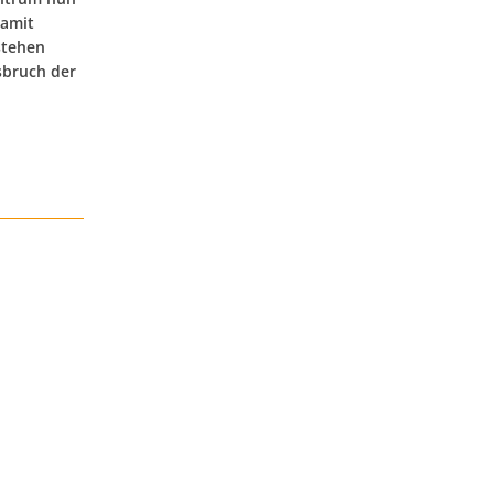
damit
stehen
sbruch der