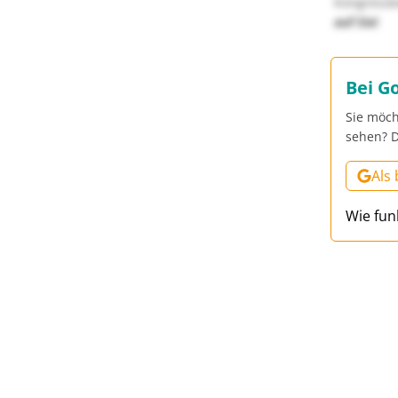
Kongressbe
auf Sie!
Bei G
Sie möch
sehen? D
Als
Wie fun