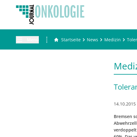
Menü
Startseite
News
Medizin
Tole
Medi
Tolera
14.10.2015
Bremsen so
Abwehrzell
verdoppelt
60%. Das v