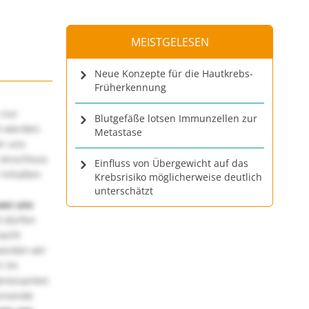
MEISTGELESEN
Neue Konzepte für die Hautkrebs-
Früherkennung
 nur
Blutgefäße lotsen Immunzellen zur
t werden.
Metastase
ir uns
 Anschluss
Einfluss von Übergewicht auf das
 Inhalten
Krebsrisiko möglicherweise deutlich
unterschätzt
uen uns
 dürfen
macht
würden wir
! Im
teressanten
annende