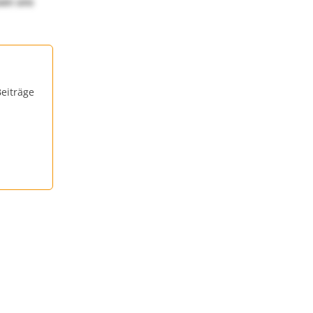
uen uns
eiträge