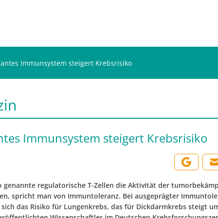
rantes Immunsystem steigert Krebsrisiko
zin
ntes Immunsystem steigert Krebsrisiko
 genannte regulatorische T-Zellen die Aktivität der tumorbekäm
en, spricht man von Immuntoleranz. Bei ausgeprägter Immuntole
 sich das Risiko für Lungenkrebs, das für Dickdarmkrebs steigt u
eröffentlichten Wissenschaftler im Deutschen Krebsforschungsz