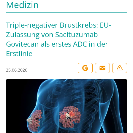
Medizin
Triple-negativer Brustkrebs: EU-
Zulassung von Sacituzumab
Govitecan als erstes ADC in der
Erstlinie
25.06.2026