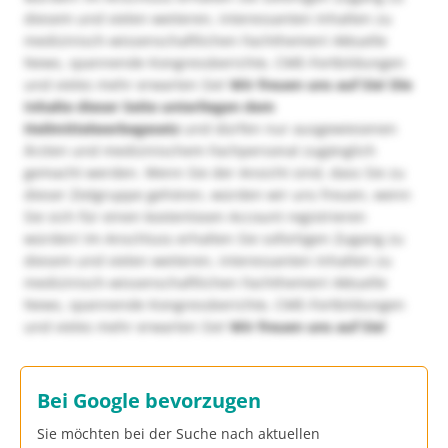
diesem und vielen weiteren, interessanten Inhalten zu
medizinisch-wissenschaftlichen Fachthemen! Aktuelle
News, spannende Kongressberichte, CME-Fortbildungen
und vieles mehr erwarten Sie!
Wir freuen uns auf Sie!
Die
Inhalte dieser Seite unterliegen dem
Heilmittelwerbegesetz
und dürfen nur ausgewiesenen
Ärzten und medizinischem Fachpersonal zugänglich
gemacht werden. Wenn Sie der Ansicht sind, dass Sie zu
dieser Zielgruppe gehören, würden wir uns freuen, wenn
Sie sich für einen kostenlosen Account registrieren
würden! Im Anschluss erhalten Sie sofortigen Zugang zu
diesem und vielen weiteren, interessanten Inhalten zu
medizinisch-wissenschaftlichen Fachthemen! Aktuelle
News, spannende Kongressberichte, CME-Fortbildungen
und vieles mehr erwarten Sie!
Wir freuen uns auf Sie!
Bei Google bevorzugen
Sie möchten bei der Suche nach aktuellen