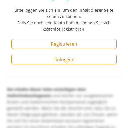
Bitte loggen Sie sich ein, um den Inhalt dieser Seite
sehen zu können.
Falls Sie noch kein Konto haben, können Sie sich
kostenlos registrieren!
Registrieren
Einloggen
Die Inhalte dieser Seite unterliegen dem
Heilmittelwerbegesetz
und dürfen nur ausgewiesenen
Ärzten und medizinischem Fachpersonal zugänglich
gemacht werden. Wenn Sie der Ansicht sind, dass Sie zu
dieser Zielgruppe gehören, würden wir uns freuen, wenn
Sie sich für einen kostenlosen Account registrieren
würden! Im Anschluss erhalten Sie sofortigen Zugang zu