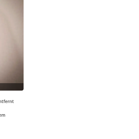
ntfernt
sem