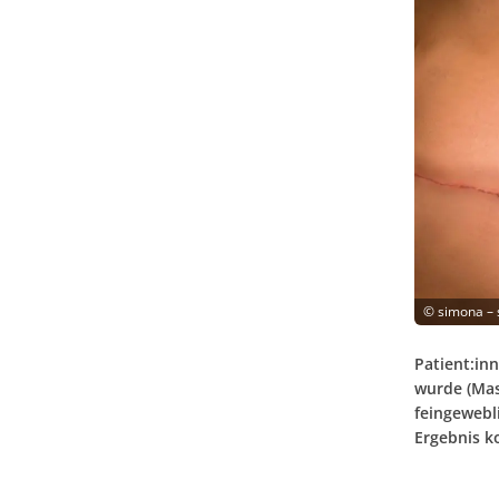
©
simona –
Patient:in
wurde (Mas
feingewebl
Ergebnis k