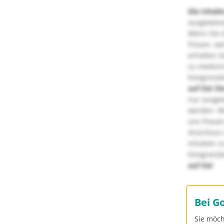
Die Inhalt
ausgewies
Wenn Sie d
freuen, we
erhalten S
zu medizi
Kongressbe
auf Sie!
Di
nur ausge
werden. We
uns freuen
Anschluss 
Inhalten z
Kongressbe
auf Sie!
Bei G
Sie möch