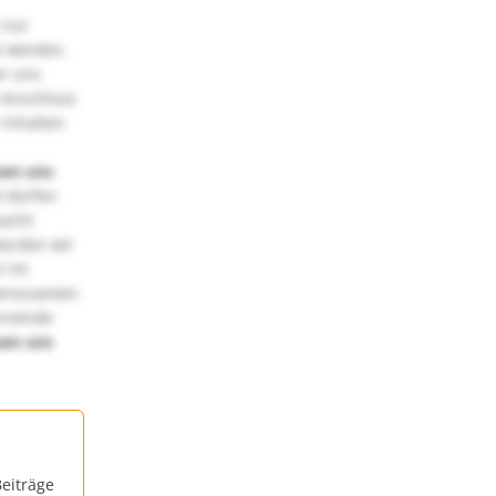
 nur
t werden.
ir uns
 Anschluss
 Inhalten
uen uns
 dürfen
macht
würden wir
! Im
teressanten
annende
uen uns
eiträge