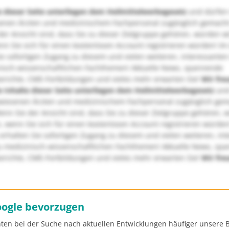
e dieser Seite unterliegen dem Heilmittelwerbegesetz
und dürfen
enen Ärzten und medizinischem Fachpersonal zugänglich gemach
er Ansicht sind, dass Sie zu dieser Zielgruppe gehören, würden w
nn Sie sich für einen kostenlosen Account registrieren würden! Im
ie sofortigen Zugang zu diesem und vielen weiteren, interessanten
nisch-wissenschaftlichen Fachthemen! Aktuelle News, spannende
richte, CME-Fortbildungen und vieles mehr erwarten Sie!
Wir fre
e Inhalte dieser Seite unterliegen dem Heilmittelwerbegesetz
und
wiesenen Ärzten und medizinischem Fachpersonal zugänglich ge
nn Sie der Ansicht sind, dass Sie zu dieser Zielgruppe gehören, 
, wenn Sie sich für einen kostenlosen Account registrieren würden
erhalten Sie sofortigen Zugang zu diesem und vielen weiteren, in
u medizinisch-wissenschaftlichen Fachthemen! Aktuelle News, sp
richte, CME-Fortbildungen und vieles mehr erwarten Sie!
Wir fre
oogle bevorzugen
ten bei der Suche nach aktuellen Entwicklungen häufiger unsere B