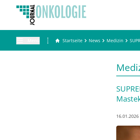
Menü
Startseite
News
Medizin
SUPR
Medi
SUPREM
Mastek
16.01.2026