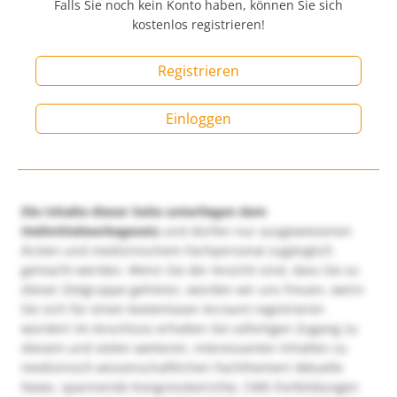
Falls Sie noch kein Konto haben, können Sie sich
kostenlos registrieren!
Registrieren
Einloggen
Die Inhalte dieser Seite unterliegen dem
Heilmittelwerbegesetz
und dürfen nur ausgewiesenen
Ärzten und medizinischem Fachpersonal zugänglich
gemacht werden. Wenn Sie der Ansicht sind, dass Sie zu
dieser Zielgruppe gehören, würden wir uns freuen, wenn
Sie sich für einen kostenlosen Account registrieren
würden! Im Anschluss erhalten Sie sofortigen Zugang zu
diesem und vielen weiteren, interessanten Inhalten zu
medizinisch-wissenschaftlichen Fachthemen! Aktuelle
News, spannende Kongressberichte, CME-Fortbildungen