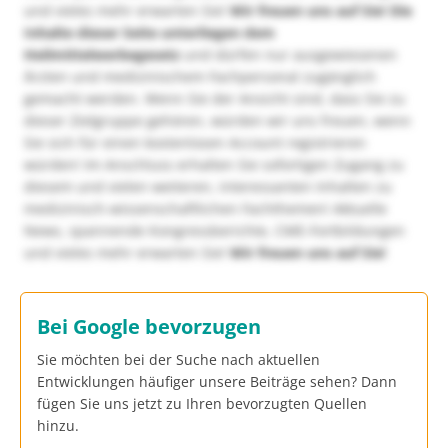
und vieles mehr erwarten Sie!
Wir freuen uns auf Sie!
Die
Inhalte dieser Seite unterliegen dem
Heilmittelwerbegesetz
und dürfen nur ausgewiesenen
Ärzten und medizinischem Fachpersonal zugänglich
gemacht werden. Wenn Sie der Ansicht sind, dass Sie zu
dieser Zielgruppe gehören, würden wir uns freuen, wenn
Sie sich für einen kostenlosen Account registrieren
würden! Im Anschluss erhalten Sie sofortigen Zugang zu
diesem und vielen weiteren, interessanten Inhalten zu
medizinisch-wissenschaftlichen Fachthemen! Aktuelle
News, spannende Kongressberichte, CME-Fortbildungen
und vieles mehr erwarten Sie!
Wir freuen uns auf Sie!
Bei Google bevorzugen
Sie möchten bei der Suche nach aktuellen
Entwicklungen häufiger unsere Beiträge sehen? Dann
fügen Sie uns jetzt zu Ihren bevorzugten Quellen
hinzu.