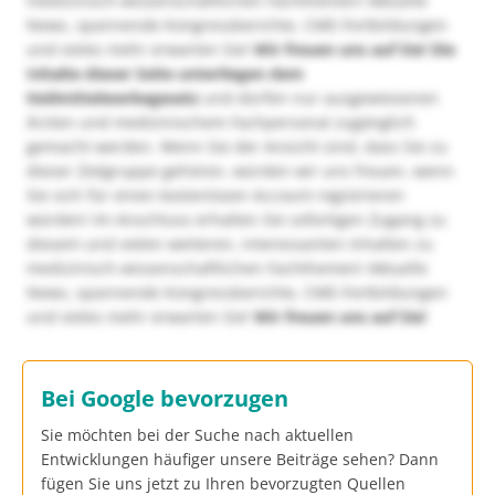
medizinisch-wissenschaftlichen Fachthemen! Aktuelle
News, spannende Kongressberichte, CME-Fortbildungen
und vieles mehr erwarten Sie!
Wir freuen uns auf Sie!
Die
Inhalte dieser Seite unterliegen dem
Heilmittelwerbegesetz
und dürfen nur ausgewiesenen
Ärzten und medizinischem Fachpersonal zugänglich
gemacht werden. Wenn Sie der Ansicht sind, dass Sie zu
dieser Zielgruppe gehören, würden wir uns freuen, wenn
Sie sich für einen kostenlosen Account registrieren
würden! Im Anschluss erhalten Sie sofortigen Zugang zu
diesem und vielen weiteren, interessanten Inhalten zu
medizinisch-wissenschaftlichen Fachthemen! Aktuelle
News, spannende Kongressberichte, CME-Fortbildungen
und vieles mehr erwarten Sie!
Wir freuen uns auf Sie!
Bei Google bevorzugen
Sie möchten bei der Suche nach aktuellen
Entwicklungen häufiger unsere Beiträge sehen? Dann
fügen Sie uns jetzt zu Ihren bevorzugten Quellen