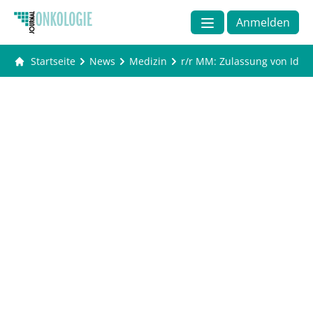
Anmelden
Startseite
News
Medizin
r/r MM: Zulassung von Ideca