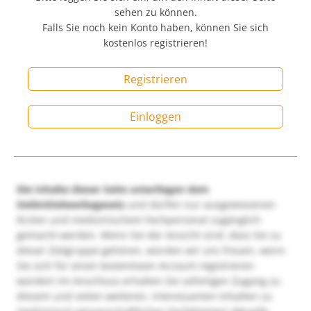
sehen zu können.
Falls Sie noch kein Konto haben, können Sie sich
kostenlos registrieren!
Registrieren
Einloggen
Die Inhalte dieser Seite unterliegen dem
Heilmittelwerbegesetz
und dürfen nur ausgewiesenen
Ärzten und medizinischem Fachpersonal zugänglich
gemacht werden. Wenn Sie der Ansicht sind, dass Sie zu
dieser Zielgruppe gehören, würden wir uns freuen, wenn
Sie sich für einen kostenlosen Account registrieren
würden! Im Anschluss erhalten Sie sofortigen Zugang zu
diesem und vielen weiteren, interessanten Inhalten zu