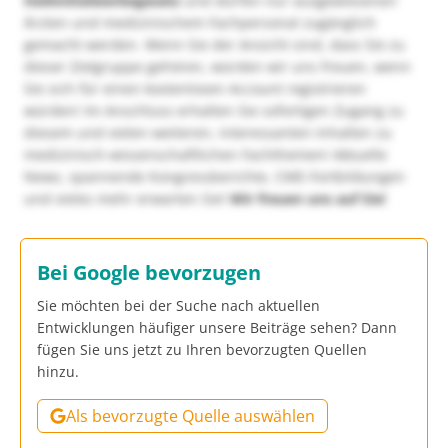
Heilmittelwerbegesetz
und dürfen nur ausgewiesenen
Ärzten und medizinischem Fachpersonal zugänglich
gemacht werden. Wenn Sie der Ansicht sind, dass Sie zu
dieser Zielgruppe gehören, würden wir uns freuen, wenn
Sie sich für einen kostenlosen Account registrieren
würden! Im Anschluss erhalten Sie sofortigen Zugang zu
diesem und vielen weiteren, interessanten Inhalten zu
medizinisch-wissenschaftlichen Fachthemen! Aktuelle
News, spannende Kongressberichte, CME-Fortbildungen
und vieles mehr erwarten Sie!
Wir freuen uns auf Sie!
Bei Google bevorzugen
Sie möchten bei der Suche nach aktuellen
Entwicklungen häufiger unsere Beiträge sehen? Dann
fügen Sie uns jetzt zu Ihren bevorzugten Quellen
hinzu.
Als bevorzugte Quelle auswählen