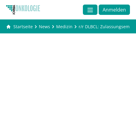
Anmelden
Startseite
News
Medizin
r/r DLBCL: Zulassungsempfe