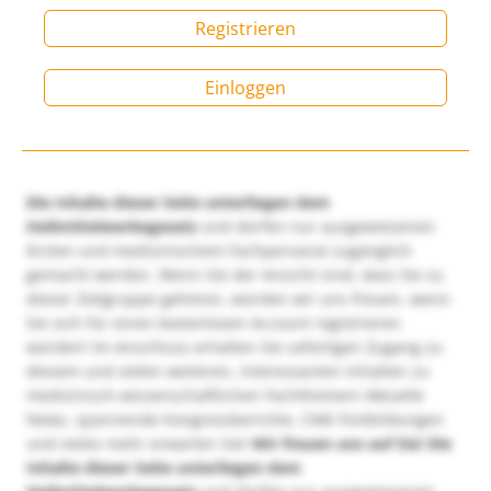
Registrieren
Einloggen
Die Inhalte dieser Seite unterliegen dem
Heilmittelwerbegesetz
und dürfen nur ausgewiesenen
Ärzten und medizinischem Fachpersonal zugänglich
gemacht werden. Wenn Sie der Ansicht sind, dass Sie zu
dieser Zielgruppe gehören, würden wir uns freuen, wenn
Sie sich für einen kostenlosen Account registrieren
würden! Im Anschluss erhalten Sie sofortigen Zugang zu
diesem und vielen weiteren, interessanten Inhalten zu
medizinisch-wissenschaftlichen Fachthemen! Aktuelle
News, spannende Kongressberichte, CME-Fortbildungen
und vieles mehr erwarten Sie!
Wir freuen uns auf Sie!
Die
Inhalte dieser Seite unterliegen dem