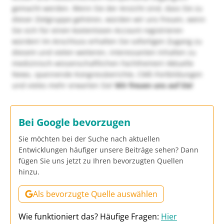
gemacht werden. Wenn Sie der Ansicht sind, dass Sie zu
dieser Zielgruppe gehören, würden wir uns freuen, wenn
Sie sich für einen kostenlosen Account registrieren
würden! Im Anschluss erhalten Sie sofortigen Zugang zu
diesem und vielen weiteren, interessanten Inhalten zu
medizinisch-wissenschaftlichen Fachthemen! Aktuelle
News, spannende Kongressberichte, CME-Fortbildungen
und vieles mehr erwarten Sie!
Wir freuen uns auf Sie!
Bei Google bevorzugen
Sie möchten bei der Suche nach aktuellen
Entwicklungen häufiger unsere Beiträge sehen? Dann
fügen Sie uns jetzt zu Ihren bevorzugten Quellen
hinzu.
Als bevorzugte Quelle auswählen
Wie funktioniert das? Häufige Fragen:
Hier