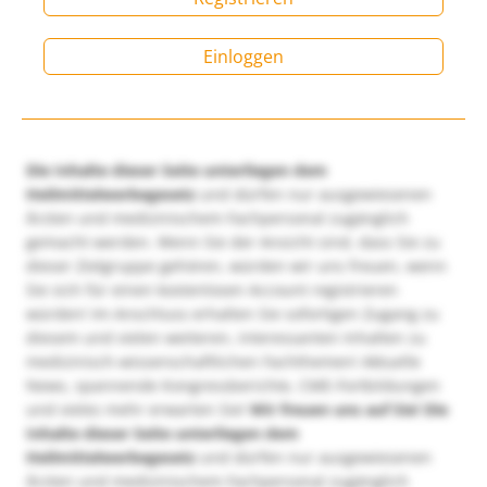
Einloggen
Die Inhalte dieser Seite unterliegen dem
Heilmittelwerbegesetz
und dürfen nur ausgewiesenen
Ärzten und medizinischem Fachpersonal zugänglich
gemacht werden. Wenn Sie der Ansicht sind, dass Sie zu
dieser Zielgruppe gehören, würden wir uns freuen, wenn
Sie sich für einen kostenlosen Account registrieren
würden! Im Anschluss erhalten Sie sofortigen Zugang zu
diesem und vielen weiteren, interessanten Inhalten zu
medizinisch-wissenschaftlichen Fachthemen! Aktuelle
News, spannende Kongressberichte, CME-Fortbildungen
und vieles mehr erwarten Sie!
Wir freuen uns auf Sie!
Die
Inhalte dieser Seite unterliegen dem
Heilmittelwerbegesetz
und dürfen nur ausgewiesenen
Ärzten und medizinischem Fachpersonal zugänglich