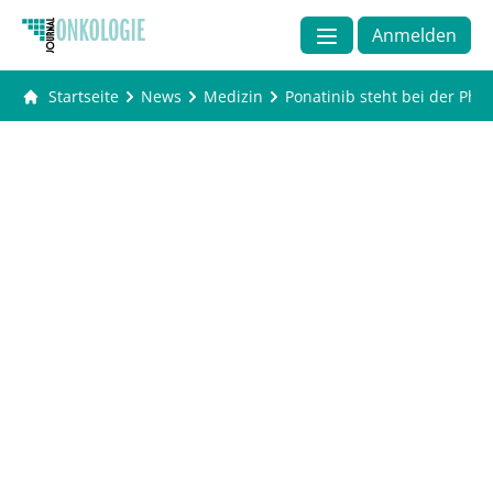
Anmelden
Startseite
News
Medizin
Ponatinib steht bei der Ph