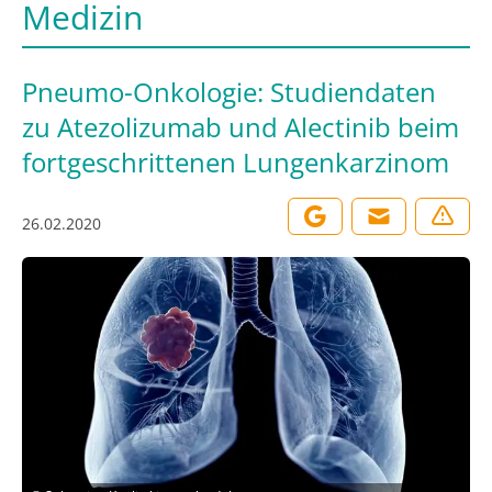
Medizin
Pneumo-Onkologie: Studiendaten
zu Atezolizumab und Alectinib beim
fortgeschrittenen Lungenkarzinom
26.02.2020