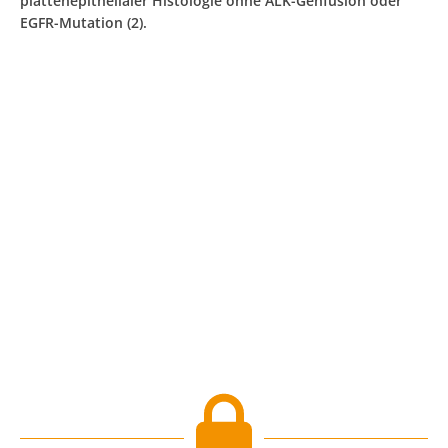
plattenepithelialer Histologie ohne ALK-Genfusion oder
EGFR-Mutation (2).