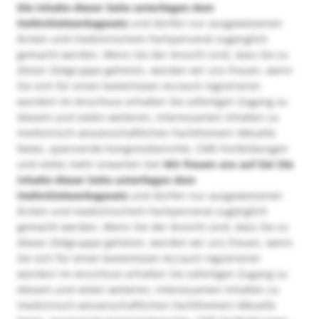
Die Inhalte dieser Seite unterliegen dem
Heilmittelwerbegesetz
und dürfen nur ausgewiesenen
Ärzten und medizinischem Fachpersonal zugänglich
gemacht werden. Wenn Sie der Ansicht sind, dass Sie zu
dieser Zielgruppe gehören, würden wir uns freuen, wenn
Sie sich für einen kostenlosen Account registrieren
würden! Im Anschluss erhalten Sie sofortigen Zugang zu
diesem und vielen weiteren, interessanten Inhalten zu
medizinisch-wissenschaftlichen Fachthemen! Aktuelle
News, spannende Kongressberichte, CME-Fortbildungen
und vieles mehr erwarten Sie!
Wir freuen uns auf Sie!
Die
Inhalte dieser Seite unterliegen dem
Heilmittelwerbegesetz
und dürfen nur ausgewiesenen
Ärzten und medizinischem Fachpersonal zugänglich
gemacht werden. Wenn Sie der Ansicht sind, dass Sie zu
dieser Zielgruppe gehören, würden wir uns freuen, wenn
Sie sich für einen kostenlosen Account registrieren
würden! Im Anschluss erhalten Sie sofortigen Zugang zu
diesem und vielen weiteren, interessanten Inhalten zu
medizinisch-wissenschaftlichen Fachthemen! Aktuelle