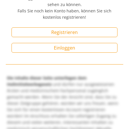
sehen zu können.
Falls Sie noch kein Konto haben, können Sie sich
kostenlos registrieren!
Registrieren
Einloggen
Die Inhalte dieser Seite unterliegen dem
Heilmittelwerbegesetz
und dürfen nur ausgewiesenen
Ärzten und medizinischem Fachpersonal zugänglich
gemacht werden. Wenn Sie der Ansicht sind, dass Sie zu
dieser Zielgruppe gehören, würden wir uns freuen, wenn
Sie sich für einen kostenlosen Account registrieren
würden! Im Anschluss erhalten Sie sofortigen Zugang zu
diesem und vielen weiteren, interessanten Inhalten zu
medizinisch-wissenschaftlichen Fachthemen! Aktuelle