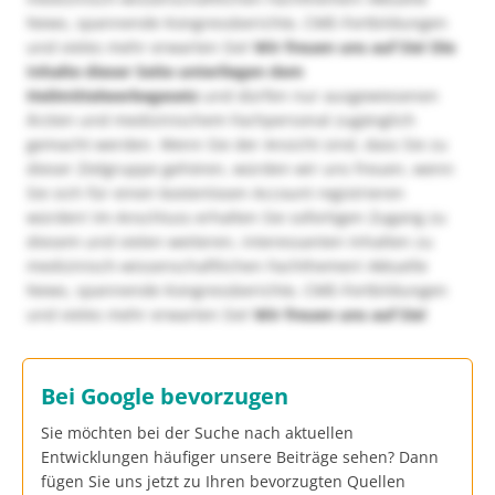
News, spannende Kongressberichte, CME-Fortbildungen
und vieles mehr erwarten Sie!
Wir freuen uns auf Sie!
Die
Inhalte dieser Seite unterliegen dem
Heilmittelwerbegesetz
und dürfen nur ausgewiesenen
Ärzten und medizinischem Fachpersonal zugänglich
gemacht werden. Wenn Sie der Ansicht sind, dass Sie zu
dieser Zielgruppe gehören, würden wir uns freuen, wenn
Sie sich für einen kostenlosen Account registrieren
würden! Im Anschluss erhalten Sie sofortigen Zugang zu
diesem und vielen weiteren, interessanten Inhalten zu
medizinisch-wissenschaftlichen Fachthemen! Aktuelle
News, spannende Kongressberichte, CME-Fortbildungen
und vieles mehr erwarten Sie!
Wir freuen uns auf Sie!
Bei Google bevorzugen
Sie möchten bei der Suche nach aktuellen
Entwicklungen häufiger unsere Beiträge sehen? Dann
fügen Sie uns jetzt zu Ihren bevorzugten Quellen