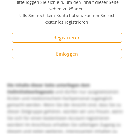
Bitte loggen Sie sich ein, um den Inhalt dieser Seite
sehen zu können.
Falls Sie noch kein Konto haben, können Sie sich
kostenlos registrieren!
Registrieren
Einloggen
Die Inhalte dieser Seite unterliegen dem
Heilmittelwerbegesetz
und dürfen nur ausgewiesenen
Ärzten und medizinischem Fachpersonal zugänglich
gemacht werden. Wenn Sie der Ansicht sind, dass Sie zu
dieser Zielgruppe gehören, würden wir uns freuen, wenn
Sie sich für einen kostenlosen Account registrieren
würden! Im Anschluss erhalten Sie sofortigen Zugang zu
diesem und vielen weiteren, interessanten Inhalten zu