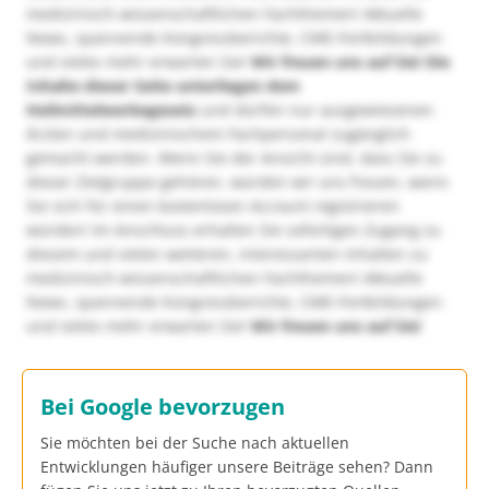
medizinisch-wissenschaftlichen Fachthemen! Aktuelle
News, spannende Kongressberichte, CME-Fortbildungen
und vieles mehr erwarten Sie!
Wir freuen uns auf Sie!
Die
Inhalte dieser Seite unterliegen dem
Heilmittelwerbegesetz
und dürfen nur ausgewiesenen
Ärzten und medizinischem Fachpersonal zugänglich
gemacht werden. Wenn Sie der Ansicht sind, dass Sie zu
dieser Zielgruppe gehören, würden wir uns freuen, wenn
Sie sich für einen kostenlosen Account registrieren
würden! Im Anschluss erhalten Sie sofortigen Zugang zu
diesem und vielen weiteren, interessanten Inhalten zu
medizinisch-wissenschaftlichen Fachthemen! Aktuelle
News, spannende Kongressberichte, CME-Fortbildungen
und vieles mehr erwarten Sie!
Wir freuen uns auf Sie!
Bei Google bevorzugen
Sie möchten bei der Suche nach aktuellen
Entwicklungen häufiger unsere Beiträge sehen? Dann