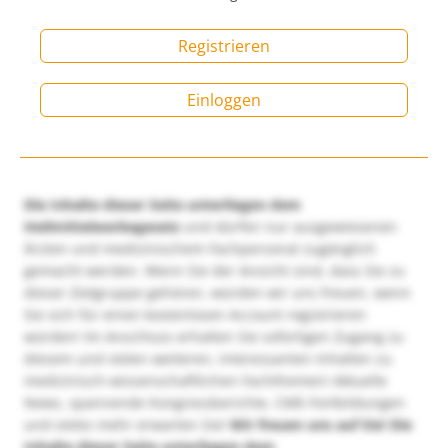
Registrieren
Einloggen
Die Inhalte dieser Seite unterliegen dem
Heilmittelwerbegesetz
und dürfen nur ausgewiesenen
Ärzten und medizinischem Fachpersonal zugänglich
gemacht werden. Wenn Sie der Ansicht sind, dass Sie zu
dieser Zielgruppe gehören, würden wir uns freuen, wenn
Sie sich für einen kostenlosen Account registrieren
würden! Im Anschluss erhalten Sie sofortigen Zugang zu
diesem und vielen weiteren, interessanten Inhalten zu
medizinisch-wissenschaftlichen Fachthemen! Aktuelle
News, spannende Kongressberichte, CME-Fortbildungen
und vieles mehr erwarten Sie!
Wir freuen uns auf Sie!
Die
Inhalte dieser Seite unterliegen dem