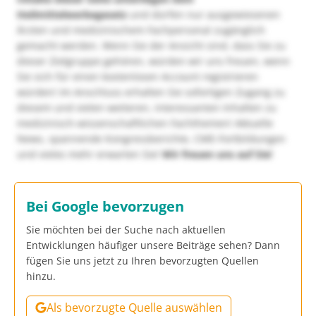
Heilmittelwerbegesetz
und dürfen nur ausgewiesenen
Ärzten und medizinischem Fachpersonal zugänglich
gemacht werden. Wenn Sie der Ansicht sind, dass Sie zu
dieser Zielgruppe gehören, würden wir uns freuen, wenn
Sie sich für einen kostenlosen Account registrieren
würden! Im Anschluss erhalten Sie sofortigen Zugang zu
diesem und vielen weiteren, interessanten Inhalten zu
medizinisch-wissenschaftlichen Fachthemen! Aktuelle
News, spannende Kongressberichte, CME-Fortbildungen
und vieles mehr erwarten Sie!
Wir freuen uns auf Sie!
Bei Google bevorzugen
Sie möchten bei der Suche nach aktuellen
Entwicklungen häufiger unsere Beiträge sehen? Dann
fügen Sie uns jetzt zu Ihren bevorzugten Quellen
hinzu.
Als bevorzugte Quelle auswählen