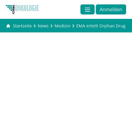
Anmelden
Startseite
News
Medizin
EMA erteilt Orphan Drug De