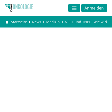
Anmelden
Startseite
News
Medizin
NSCL und TNBC: Wie wirkt 