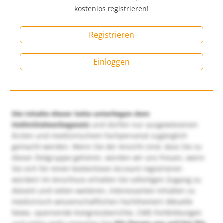
kostenlos registrieren!
Registrieren
Einloggen
Die Inhalte dieser Seite unterliegen dem
Heilmittelwerbegesetz
und dürfen nur ausgewiesenen
Ärzten und medizinischem Fachpersonal zugänglich
gemacht werden. Wenn Sie der Ansicht sind, dass Sie zu
dieser Zielgruppe gehören, würden wir uns freuen, wenn
Sie sich für einen kostenlosen Account registrieren
würden! Im Anschluss erhalten Sie sofortigen Zugang zu
diesem und vielen weiteren, interessanten Inhalten zu
medizinisch-wissenschaftlichen Fachthemen! Aktuelle
News, spannende Kongressberichte, CME-Fortbildungen