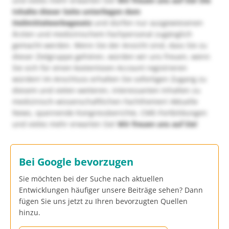
und vieles mehr erwarten Sie!
Wir freuen uns auf Sie!
Die
Inhalte dieser Seite unterliegen dem
Heilmittelwerbegesetz
und dürfen nur ausgewiesenen
Ärzten und medizinischem Fachpersonal zugänglich
gemacht werden. Wenn Sie der Ansicht sind, dass Sie zu
dieser Zielgruppe gehören, würden wir uns freuen, wenn
Sie sich für einen kostenlosen Account registrieren
würden! Im Anschluss erhalten Sie sofortigen Zugang zu
diesem und vielen weiteren, interessanten Inhalten zu
medizinisch-wissenschaftlichen Fachthemen! Aktuelle
News, spannende Kongressberichte, CME-Fortbildungen
und vieles mehr erwarten Sie!
Wir freuen uns auf Sie!
Bei Google bevorzugen
Sie möchten bei der Suche nach aktuellen
Entwicklungen häufiger unsere Beiträge sehen? Dann
fügen Sie uns jetzt zu Ihren bevorzugten Quellen
hinzu.