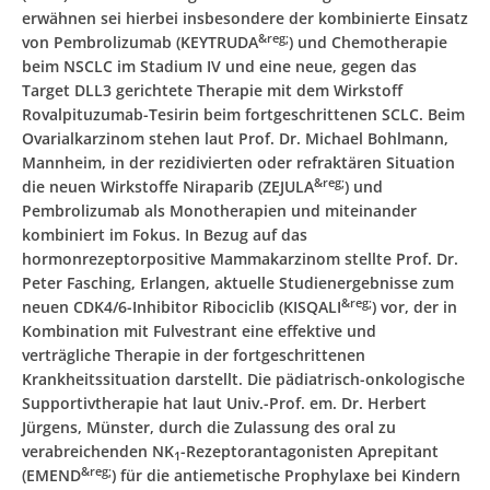
erwähnen sei hierbei insbesondere der kombinierte Einsatz
&reg;
von Pembrolizumab (KEYTRUDA
) und Chemotherapie
beim NSCLC im Stadium IV und eine neue, gegen das
Target DLL3 gerichtete Therapie mit dem Wirkstoff
Rovalpituzumab-Tesirin beim fortgeschrittenen SCLC. Beim
Ovarialkarzinom stehen laut Prof. Dr. Michael Bohlmann,
Mannheim, in der rezidivierten oder refraktären Situation
&reg;
die neuen Wirkstoffe Niraparib (ZEJULA
) und
Pembrolizumab als Monotherapien und miteinander
kombiniert im Fokus. In Bezug auf das
hormonrezeptorpositive Mammakarzinom stellte Prof. Dr.
Peter Fasching, Erlangen, aktuelle Studienergebnisse zum
&reg;
neuen CDK4/6-Inhibitor Ribociclib (KISQALI
) vor, der in
Kombination mit Fulvestrant eine effektive und
verträgliche Therapie in der fortgeschrittenen
Krankheitssituation darstellt. Die pädiatrisch-onkologische
Supportivtherapie hat laut Univ.-Prof. em. Dr. Herbert
Jürgens, Münster, durch die Zulassung des oral zu
verabreichenden NK
-Rezeptorantagonisten Aprepitant
1
&reg;
(EMEND
) für die antiemetische Prophylaxe bei Kindern