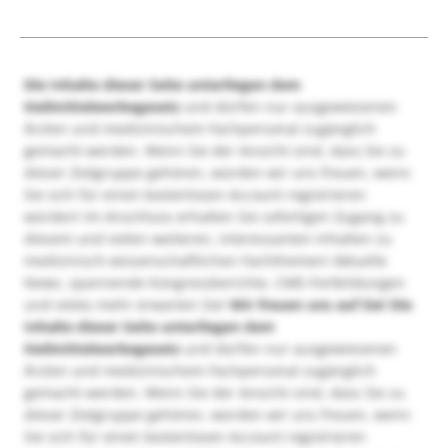
Die Inhalte dieser Seite unterliegen dem
Heilmittelwerbegesetz
und dürfen nur ausgewiesenen
Ärzten und medizinischem Fachpersonal zugänglich
gemacht werden. Wenn Sie der Ansicht sind, dass Sie zu
dieser Zielgruppe gehören, würden wir uns freuen, wenn
Sie sich für einen kostenlosen Account registrieren
würden! Im Anschluss erhalten Sie sofortigen Zugang zu
diesem und vielen weiteren, interessanten Inhalten zu
medizinisch-wissenschaftlichen Fachthemen! Aktuelle
News, spannende Kongressberichte, CME-Fortbildungen
und vieles mehr erwarten Sie!
Wir freuen uns auf Sie!
Die
Inhalte dieser Seite unterliegen dem
Heilmittelwerbegesetz
und dürfen nur ausgewiesenen
Ärzten und medizinischem Fachpersonal zugänglich
gemacht werden. Wenn Sie der Ansicht sind, dass Sie zu
dieser Zielgruppe gehören, würden wir uns freuen, wenn
Sie sich für einen kostenlosen Account registrieren